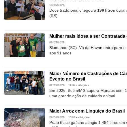
13/05/2026
Doce tradicional chegou a
196 litros
durant
(RS)
Mulher mais Idosa a ser Contratada 
09/05/2026
Blumenau (SC). Vó da Havan entra para o 
aos 91 anos
Maior Número de Castrações de Cã
Evento no Brasil
02/05/2026
1156 exibições
Em 2026, Betim/MG supera Manaus com 1.
uma grande ação de cuidado animal
Maior Arroz com Linguiça do Brasil
26/04/2026
1378 exibições
Prato típico gaúcho atingiu 1.484 litros em A