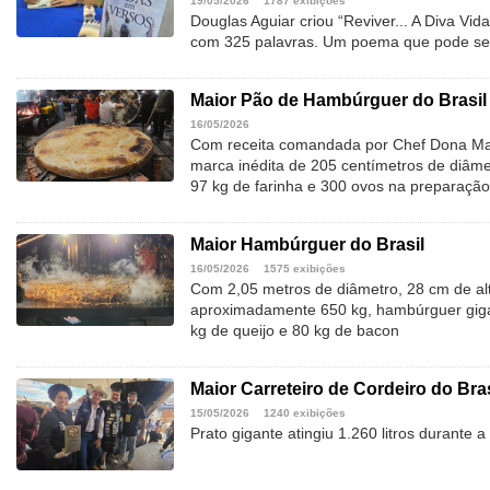
19/05/2026
1787 exibições
Douglas Aguiar criou “Reviver... A Diva Vi
com 325 palavras. Um poema que pode ser 
Maior Pão de Hambúrguer do Brasil
16/05/2026
Com receita comandada por Chef Dona Marl
marca inédita de 205 centímetros de diâme
97 kg de farinha e 300 ovos na preparação
Maior Hambúrguer do Brasil
16/05/2026
1575 exibições
Com 2,05 metros de diâmetro, 28 cm de al
aproximadamente 650 kg, hambúrguer giga
kg de queijo e 80 kg de bacon
Maior Carreteiro de Cordeiro do Bras
15/05/2026
1240 exibições
Prato gigante atingiu 1.260 litros durante 