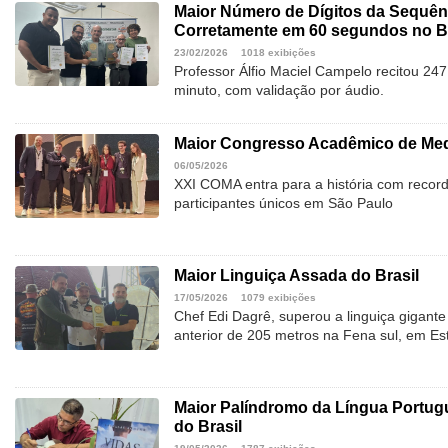
Maior Número de Dígitos da Sequênc
Corretamente em 60 segundos no Br
23/02/2026
1018 exibições
Professor Álfio Maciel Campelo recitou 24
minuto, com validação por áudio.
Maior Congresso Acadêmico de Medi
06/05/2026
XXI COMA entra para a história com record
participantes únicos em São Paulo
Maior Linguiça Assada do Brasil
17/05/2026
1079 exibições
Chef Edi Dagrê, superou a linguiça gigant
anterior de 205 metros na Fena sul, em Es
Maior Palíndromo da Língua Portu
do Brasil