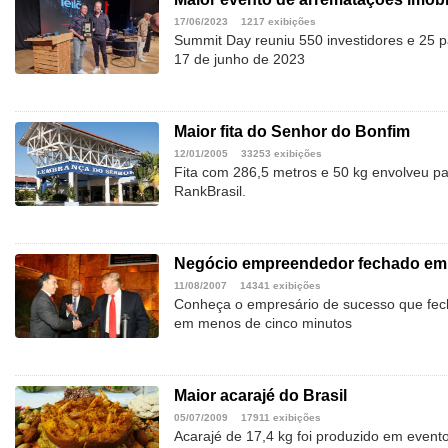
17/06/2023
1217 exibições
Summit Day reuniu 550 investidores e 25 
17 de junho de 2023
Maior fita do Senhor do Bonfim
12/01/2005
33253 exibições
Fita com 286,5 metros e 50 kg envolveu par
RankBrasil.
Negócio empreendedor fechado em
11/08/2007
14341 exibições
Conheça o empresário de sucesso que f
em menos de cinco minutos
Maior acarajé do Brasil
05/07/2009
17911 exibições
Acarajé de 17,4 kg foi produzido em even