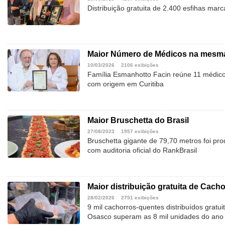
Distribuição gratuita de 2.400 esfihas mar
Maior Número de Médicos na mesma 
10/03/2026
2106 exibições
Família Esmanhotto Facin reúne 11 médicos
com origem em Curitiba
Maior Bruschetta do Brasil
27/08/2023
1957 exibições
Bruschetta gigante de 79,70 metros foi pro
com auditoria oficial do RankBrasil
Maior distribuição gratuita de Cach
28/02/2026
2751 exibições
9 mil cachorros-quentes distribuídos gratu
Osasco superam as 8 mil unidades do ano a