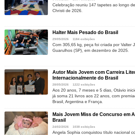
Celebração reuniu 147 tapetes ao longo d
Christi de 2026.
Halter Mais Pesado do Brasil
29/05/2026
1184 exibições
Com 305,65 kg, peça foi criada por Valter
Guarulhos (SP), em dezembro de 2025.
Autor Mais Jovem com Carreira Lite
Internacionalmente do Brasil
28/05/2026
1222 exibições
Aos 20 anos, 7 meses e 5 dias, Otávio inic
já soma 21 livros aos 22 anos, com premiaç
Brasil, Argentina e França.
Mais Jovem Miss de Concurso em A
Brasil
24/02/2026
1038 exibições
Angela Sophia conquistou título nacional 