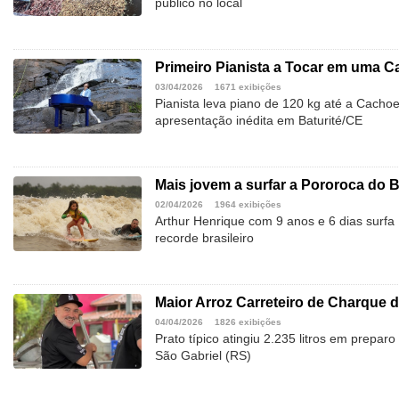
público no local
Primeiro Pianista a Tocar em uma Ca
03/04/2026
1671 exibições
Pianista leva piano de 120 kg até a Cachoei
apresentação inédita em Baturité/CE
Mais jovem a surfar a Pororoca do B
02/04/2026
1964 exibições
Arthur Henrique com 9 anos e 6 dias surf
recorde brasileiro
Maior Arroz Carreteiro de Charque d
04/04/2026
1826 exibições
Prato típico atingiu 2.235 litros em prepar
São Gabriel (RS)