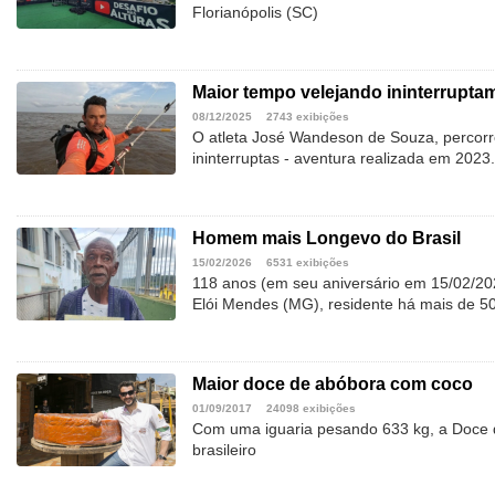
Florianópolis (SC)
Maior tempo velejando ininterruptam
08/12/2025
2743 exibições
O atleta José Wandeson de Souza, percor
ininterruptas - aventura realizada em 2023.
Homem mais Longevo do Brasil
15/02/2026
6531 exibições
118 anos (em seu aniversário em 15/02/2
Elói Mendes (MG), residente há mais de 5
Maior doce de abóbora com coco
01/09/2017
24098 exibições
Com uma iguaria pesando 633 kg, a Doce 
brasileiro