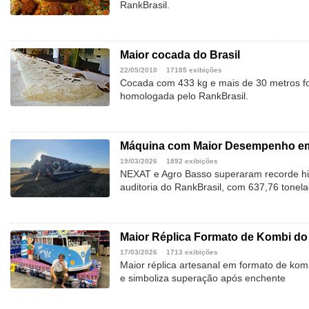
RankBrasil.
Maior cocada do Brasil
22/05/2010
17185 exibições
Cocada com 433 kg e mais de 30 metros fo
homologada pelo RankBrasil.
Máquina com Maior Desempenho em 
19/03/2026
1892 exibições
NEXAT e Agro Basso superaram recorde hist
auditoria do RankBrasil, com 637,76 tonel
Maior Réplica Formato de Kombi do 
17/03/2026
1713 exibições
Maior réplica artesanal em formato de ko
e simboliza superação após enchente