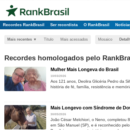
Recordes RankBrasil
Ser recordista
O RankBrasil
Notícia
Mais recentes
Título
Mais acessados
Mosaico
Detal
Recordes homologados pelo RankBras
Mulher Mais Longeva do Brasil
10/03/2026
Aos 121 anos, Deolira Glicéria Pedro da Si
história de fé, família, resistência e memóri
Mais Longevo com Síndrome de Dow
30/05/2026
João César Melchiori, o Neno, completou 
em São Manuel (SP), e é reconhecido pelo 