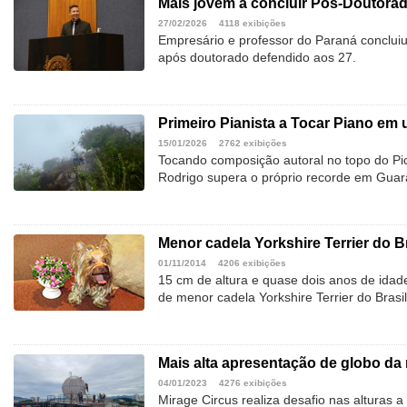
Mais jovem a concluir Pós-Doutorad
27/02/2026
4118 exibições
Empresário e professor do Paraná conclui
após doutorado defendido aos 27.
Primeiro Pianista a Tocar Piano em 
15/01/2026
2762 exibições
Tocando composição autoral no topo do Pi
Rodrigo supera o próprio recorde em Gua
Menor cadela Yorkshire Terrier do Br
01/11/2014
4206 exibições
15 cm de altura e quase dois anos de idade
de menor cadela Yorkshire Terrier do Brasil
Mais alta apresentação de globo da
04/01/2023
4276 exibições
Mirage Circus realiza desafio nas alturas 