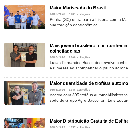
Maior Mariscada do Brasil
14/03/2026
4101 exibições
Penha (SC) entra para a história com a Mai
sua tradição gastronômica.
Mais jovem brasileiro a ter conheci
colheitadeiras
16/03/2026
1308 exibições
Lucas Fernandes Basso desenvolve conhec
e 8 meses ao acompanhar o pai no agrone
Maior quantidade de troféus automob
16/03/2026
1546 exibições
Acervo com 395 troféus automobilísticos f
sede do Grupo Agro Basso, em Luís Eduar
Maior Distribuição Gratuita de Esfih
18/05/2023
4257 exibições