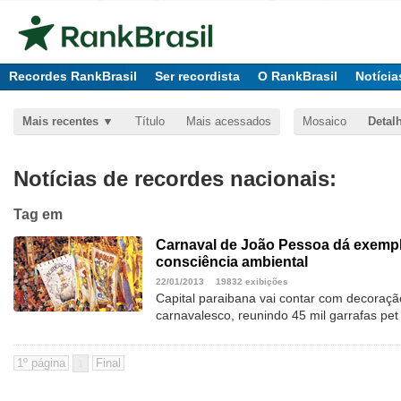
Recordes RankBrasil
Ser recordista
O RankBrasil
Notícia
Mais recentes
Título
Mais acessados
Mosaico
Detal
Notícias de recordes nacionais:
Tag
em
Carnaval de João Pessoa dá exempl
consciência ambiental
22/01/2013
19832 exibições
Capital paraibana vai contar com decoraçã
carnavalesco, reunindo 45 mil garrafas pet
1