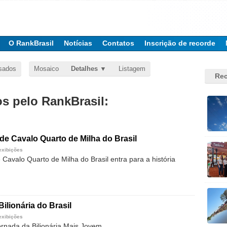
O RankBrasil
Notícias
Contatos
Inscrição de recorde
sados
Mosaico
Detalhes
Listagem
Rec
 pelo RankBrasil:
 de Cavalo Quarto de Milha do Brasil
exibições
 Cavalo Quarto de Milha do Brasil entra para a história
ilionária do Brasil
exibições
Jornada da Bilionária Mais Jovem.