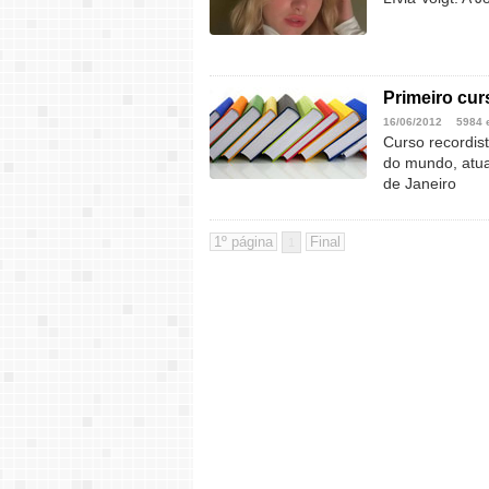
Primeiro cur
16/06/2012
5984 
Curso recordist
do mundo, atua
de Janeiro
1