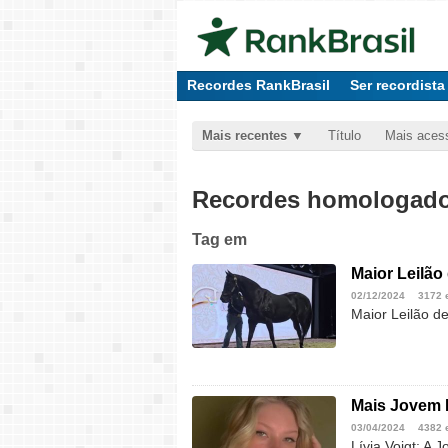
Recordes RankBrasil
Ser recordista
Mais recentes
Título
Mais aces
Recordes homologados
Tag
em
Maior Leilão
02/12/2024
3172 
Maior Leilão de
Mais Jovem B
03/04/2024
4382 
Lívia Voigt: A 