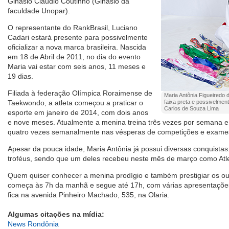
Ginásio Cláudio Coutinho (Ginásio da
faculdade Unopar).
O representante do RankBrasil, Luciano
Cadari estará presente para possivelmente
oficializar a nova marca brasileira. Nascida
em 18 de Abril de 2011, no dia do evento
Maria vai estar com seis anos, 11 meses e
19 dias.
Filiada à federação Olímpica Roraimense de
Maria Antônia Figueiredo
Taekwondo, a atleta começou a praticar o
faixa preta e possivelment
Carlos de Souza Lima
esporte em janeiro de 2014, com dois anos
e nove meses. Atualmente a menina treina três vezes por semana e
quatro vezes semanalmente nas vésperas de competições e exames
Apesar da pouca idade, Maria Antônia já possui diversas conquistas
troféus, sendo que um deles recebeu neste mês de março como Atl
Quem quiser conhecer a menina prodígio e também prestigiar os out
começa às 7h da manhã e segue até 17h, com várias apresentações
fica na avenida Pinheiro Machado, 535, na Olaria.
Algumas citações na mídia:
News Rondônia