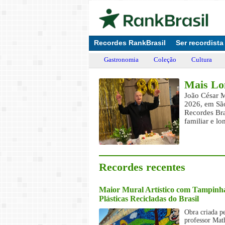
Recordes RankBrasil
Ser recordista
Gastronomia
Coleção
Cultura
sil
Mais Lo
lva emociona o Brasil com sua
João César M
a viva.
2026, em São
Recordes Bra
familiar e l
Recordes recentes
Maior Mural Artístico com Tampinh
Plásticas Recicladas do Brasil
Obra criada p
professor Mat