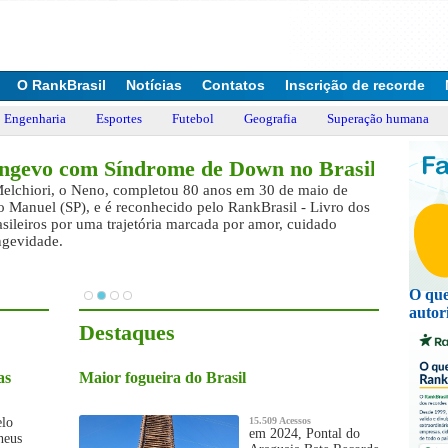
O RankBrasil
Notícias
Contatos
Inscrição de recorde
Engenharia
Esportes
Futebol
Geografia
Superação humana
ngevo com Síndrome de Down no Brasil
elchiori, o Neno, completou 80 anos em 30 de maio de
 Manuel (SP), e é reconhecido pelo RankBrasil - Livro dos
sileiros por uma trajetória marcada por amor, cuidado
ongevidade.
O que
autor
Destaques
as
Maior fogueira do Brasil
elo
15.509 Acessos
em 2024, Pontal do
heus