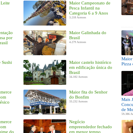
 Leite
Maior Campeonato de
Pesca Infantil na
Categoria 6 a 9 Anos
3.218 Acessos
entação
Maior Galinhada do
nsa por
Brasil
rasil
4.279 Acessos
Maior 
e Sushi
Maior castelo histórico
Pizza 
em edificação única do
Brasil
34.102 Acessos
mmerce
Maior fita do Senhor
 com
do Bonfim
Mais 
ésico
33.232 Acessos
Concu
de Mo
59.386 A
mmerce
Negócio
 com
empreendedor fechado
nime do
em menor tempo