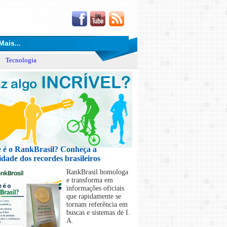
Mais...
Tecnologia
Maior Coagem de Café do Brasil
Recorde homologado em São Lourenço totalizou 86.2
preparado pelo método V60
 é o RankBrasil? Conheça a
idade dos recordes brasileiros
RankBrasil homologa
e transforma em
informações oficiais
que rapidamente se
tornam referência em
buscas e sistemas de I.
A.