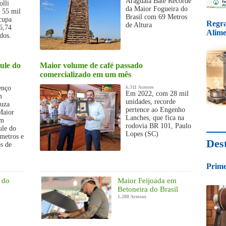
Araguaia Bate Recorde
olli
da Maior Fogueira do
e 55 mil
Brasil com 69 Metros
cupa
Regra
de Altura
6,74
Alime
dos.
ule do
Maior volume de café passado
comercializado em um mês
enço
6.311 Acessos
Em 2022, com 28 mil
m
unidades, recorde
ouza
pertence ao Engenho
Maior
Lanches, que fica na
em
rodovia BR 101, Paulo
ule do
Lopes (SC)
 metros e
Des
s de
Prime
 do
Maior Feijoada em
Betoneira do Brasil
1.288 Acessos