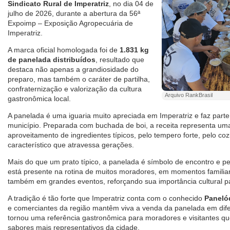
Sindicato Rural de Imperatriz
, no dia 04 de
julho de 2026, durante a abertura da 56ª
Expoimp – Exposição Agropecuária de
Imperatriz.
A marca oficial homologada foi de
1.831 kg
de panelada distribuídos
, resultado que
destaca não apenas a grandiosidade do
preparo, mas também o caráter de partilha,
confraternização e valorização da cultura
Arquivo RankBrasil
gastronômica local.
A panelada é uma iguaria muito apreciada em Imperatriz e faz parte 
município. Preparada com buchada de boi, a receita representa um
aproveitamento de ingredientes típicos, pelo tempero forte, pelo c
característico que atravessa gerações.
Mais do que um prato típico, a panelada é símbolo de encontro e pe
está presente na rotina de muitos moradores, em momentos familia
também em grandes eventos, reforçando sua importância cultural p
A tradição é tão forte que Imperatriz conta com o conhecido
Paneló
e comerciantes da região mantêm viva a venda da panelada em dife
tornou uma referência gastronômica para moradores e visitantes 
sabores mais representativos da cidade.