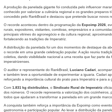
A produção da panelada gigante foi conduzida pelo influencer mar
conhecido por valorizar a culinária regional e os grandes preparos t
concedido pelo RankBrasil e destacou que pretende buscar novos r
O recorde aconteceu dentro da programação da
Expoimp 2026
, e
rurais, expositores, visitantes, comitivas, empresários e a comunida
principais vitrines do agronegócio e da cultura regional, aproxima
fortalecendo as tradições de Imperatriz.
A distribuição da panelada foi um dos momentos de destaque da ab
o recorde em uma grande celebração popular. A ação reuniu tradição
coletiva, dando visibilidade nacional a uma receita que faz parte da 
imperatrizenses.
O auditor e representante do RankBrasil,
Luciano Cadari
, acompan
e também teve a oportunidade de experimentar a iguaria. Cadari a
reforçando a importância cultural do prato para Imperatriz e para a 
Com
1.831 kg distribuídos
, o
Sindicato Rural de Imperatriz
ofici
dos números. O recorde representa a valorização dos cozinheiros, p
todos que ajudaram a transformar a panelada em um grande marco 
A conquista também reforça a importância da Expoimp como evento 
gastronomia e participação popular. Ao levar a distribuição da pane