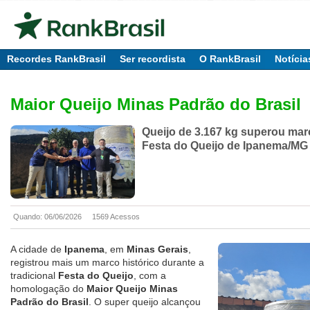
Recordes RankBrasil
Ser recordista
O RankBrasil
Notícia
Maior Queijo Minas Padrão do Brasil
Queijo de 3.167 kg superou marc
Festa do Queijo de Ipanema/MG
Quando: 06/06/2026
1569 Acessos
A cidade de
Ipanema
, em
Minas Gerais
,
registrou mais um marco histórico durante a
tradicional
Festa do Queijo
, com a
homologação do
Maior Queijo Minas
Padrão do Brasil
. O super queijo alcançou