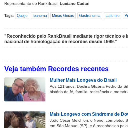
Representante do RankBrasil:
Luciano Cadari
Tags:
Queijo
Ipanema
Minas Gerais
Gastronomia
Laticínio
Pr
"Reconhecido pelo RankBrasil mediante rigor técnico e i
nacional de homologação de recordes desde 1999.”
Veja também Recordes recentes
Mulher Mais Longeva do Brasil
Aos 121 anos, Deolira Glicéria Pedro da Si
história de fé, família, resistência e memóri
Mais Longevo com Síndrome de Dow
João César Melchiori, o Neno, completou 
em São Manuel (SP), e é reconhecido pelo 