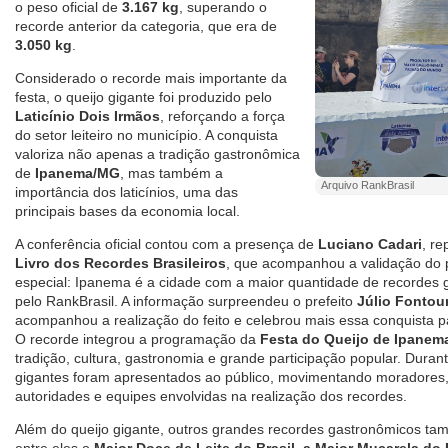
o peso oficial de
3.167 kg
, superando o
recorde anterior da categoria, que era de
3.050 kg
.
Considerado o recorde mais importante da
festa, o queijo gigante foi produzido pelo
Laticínio Dois Irmãos
, reforçando a força
do setor leiteiro no município. A conquista
valoriza não apenas a tradição gastronômica
de
Ipanema/MG
, mas também a
Arquivo RankBrasil
importância dos laticínios, uma das
principais bases da economia local.
A conferência oficial contou com a presença de
Luciano Cadari
, r
Livro dos Recordes Brasileiros
, que acompanhou a validação do 
especial: Ipanema é a cidade com a maior quantidade de recordes
pelo RankBrasil. A informação surpreendeu o prefeito
Júlio Fontou
acompanhou a realização do feito e celebrou mais essa conquista p
O recorde integrou a programação da
Festa do Queijo de Ipane
tradição, cultura, gastronomia e grande participação popular. Duran
gigantes foram apresentados ao público, movimentando moradores, v
autoridades e equipes envolvidas na realização dos recordes.
Além do queijo gigante, outros grandes recordes gastronômicos tam
entre eles o
Maior Doce de Leite do Brasil, a Maior Muçarela do 