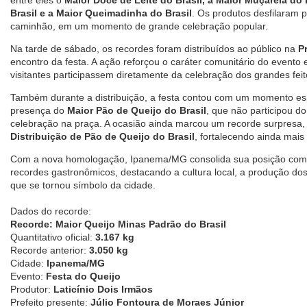
Brasil e a Maior Queimadinha do Brasil
. Os produtos desfilaram
caminhão, em um momento de grande celebração popular.
Na tarde de sábado, os recordes foram distribuídos ao público na
P
encontro da festa. A ação reforçou o caráter comunitário do evento
visitantes participassem diretamente da celebração dos grandes fei
Também durante a distribuição, a festa contou com um momento espe
presença do
Maior Pão de Queijo do Brasil
, que não participou do
celebração na praça. A ocasião ainda marcou um recorde surpres
Distribuição de Pão de Queijo do Brasil
, fortalecendo ainda mais
Com a nova homologação, Ipanema/MG consolida sua posição como
recordes gastronômicos, destacando a cultura local, a produção dos 
que se tornou símbolo da cidade.
Dados do recorde:
Recorde: Maior Queijo Minas Padrão do Brasil
Quantitativo oficial:
3.167 kg
Recorde anterior:
3.050 kg
Cidade:
Ipanema/MG
Evento:
Festa do Queijo
Produtor:
Laticínio Dois Irmãos
Prefeito presente:
Júlio Fontoura de Moraes Júnior