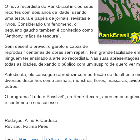
O novo recordista do RankBrasil iniciou seus
recortes com dois anos de idade, usando
uma tesoura e papéis de jornais, revistas e
livros. Considerado um fenômeno, o
pequeno gaúcho também é conhecido como
´Anthony, mãos de tesoura´.
Sem desenho prévio, o garoto é capaz de
reproduzir centenas de obras sem repetir. Tem grande facilidade e
ninguém ter ensinado a arte ao recordista. Nas suas apresentaçõe
todas as idades, deixando o público com um suspiro de quero ver m
Autodidata, ele consegue reproduzir com perfeição de detalhes e 
diversos desenhos como animais, monstros, flores, máscaras, aviões
outros.
O programa ´Tudo é Possível´, da Rede Record, apresentou o gênio 
e confirmou o seu sucesso.
Redação: Aline F. Cardoso
Revisão: Fátima Pires
Tags:
Mais Jovem
Cultura
Arte Visual