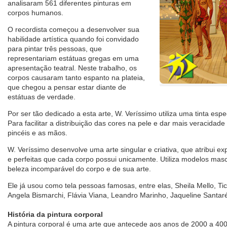
analisaram 561 diferentes pinturas em
corpos humanos.
O recordista começou a desenvolver sua
habilidade artística quando foi convidado
para pintar três pessoas, que
representariam estátuas gregas em uma
apresentação teatral. Neste trabalho, os
corpos causaram tanto espanto na plateia,
que chegou a pensar estar diante de
estátuas de verdade.
Por ser tão dedicado a esta arte, W. Veríssimo utiliza uma tinta esp
Para facilitar a distribuição das cores na pele e dar mais veracidade 
pincéis e as mãos.
W. Veríssimo desenvolve uma arte singular e criativa, que atribui ex
e perfeitas que cada corpo possui unicamente. Utiliza modelos mas
beleza incomparável do corpo e de sua arte.
Ele já usou como tela pessoas famosas, entre elas, Sheila Mello, Ti
Angela Bismarchi, Flávia Viana, Leandro Marinho, Jaqueline Santa
História da pintura corporal
A pintura corporal é uma arte que antecede aos anos de 2000 a 4000 a