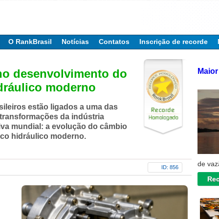
O RankBrasil
Notícias
Contatos
Inscrição de recorde
Maior 
 no desenvolvimento do
dráulico moderno
sileiros estão ligados a uma das
transformações da indústria
va mundial: a evolução do câmbio
co hidráulico moderno.
de vaz
ID: 856
Rec