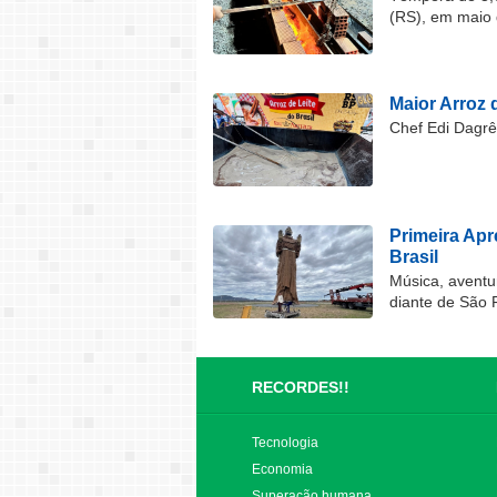
(RS), em maio 
Maior Arroz d
Chef Edi Dagrê 
Primeira Ap
Brasil
Música, aventu
diante de São 
RECORDES!!
Tecnologia
Economia
Superação humana