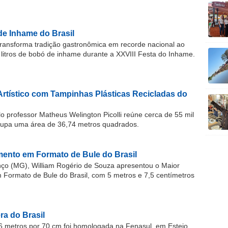
de Inhame do Brasil
ransforma tradição gastronômica em recorde nacional ao
 litros de bobó de inhame durante a XXVIII Festa do Inhame.
Artístico com Tampinhas Plásticas Recicladas do
o professor Matheus Welington Picolli reúne cerca de 55 mil
cupa uma área de 36,74 metros quadrados.
ento em Formato de Bule do Brasil
o (MG), William Rogério de Souza apresentou o Maior
ormato de Bule do Brasil, com 5 metros e 7,5 centímetros
a do Brasil
 metros por 70 cm foi homologada na Fenasul, em Esteio