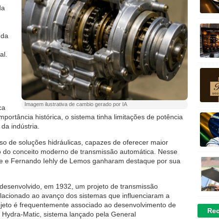
da
nda
al.
Imagem ilustrativa de cambio gerado por IA
ca
ortância histórica, o sistema tinha limitações de potência
da indústria.
so de soluções hidráulicas, capazes de oferecer maior
o do conceito moderno de transmissão automática. Nesse
ripe e Fernando Iehly de Lemos ganharam destaque por sua
a desenvolvido, em 1932, um projeto de transmissão
elacionado ao avanço dos sistemas que influenciaram a
rojeto é frequentemente associado ao desenvolvimento de
Rec
 Hydra-Matic, sistema lançado pela General