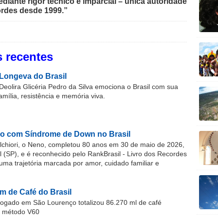
iante rigor técnico e imparcial – única autoridade
rdes desde 1999.”
 recentes
Longeva do Brasil
Deolira Glicéria Pedro da Silva emociona o Brasil com sua
família, resistência e memória viva.
o com Síndrome de Down no Brasil
chiori, o Neno, completou 80 anos em 30 de maio de 2026,
(SP), e é reconhecido pelo RankBrasil - Livro dos Recordes
 uma trajetória marcada por amor, cuidado familiar e
m de Café do Brasil
gado em São Lourenço totalizou 86.270 ml de café
o método V60