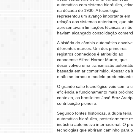
automática com sistema hidráulico, cria
na década de 1930. A tecnologia
representou um avanço importante em
relação aos sistemas anteriores, que ai
apresentavam limitações técnicas e não
haviam alcançado consolidação comerci
A história do câmbio automático envolve
diferentes marcos. Um dos primeiros
registros conhecidos é atribuído ao
canadense Alfred Horner Munro, que
desenvolveu uma transmissão automáti
baseada em ar comprimido. Apesar da imp
e não se tornou o modelo predominante 
O grande salto tecnológico veio com o u
eficiência e funcionamento mais próxim
contexto, os brasileiros José Braz Ara
contribuição pioneira.
Segundo fontes históricas, a dupla teri
automática hidráulica, posteriormente r
indústria automotiva internacional. O p
tecnologias que abriram caminho para o