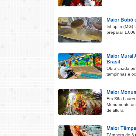
Maior Bobó 
Inhapim (MG) t
preparar 1.006
Maior Mural 
Brasil
Obra criada pel
tampinhas e o
Maior Monum
Em São Lourenç
Monumento em F
de altura
Maior Têmper
Têmpera de 3,6