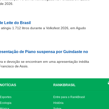
de 2026.
e Leite do Brasil
atingiu 1.712 litros durante a Volksfest 2026, em Agudo
resentação de Piano suspensa por Guindaste no
ra e devoção se encontram em uma apresentação inédita
Francisco de Assis.
NOTÍCIAS
RANKBRASIL
Esportes
Entre para o RankBrasil
Ecologia
História
Música
Sobre