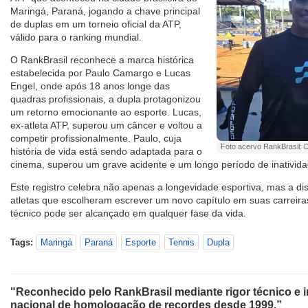
Maringá, Paraná, jogando a chave principal
de duplas em um torneio oficial da ATP,
válido para o ranking mundial.
O RankBrasil reconhece a marca histórica
estabelecida por Paulo Camargo e Lucas
Engel, onde após 18 anos longe das
quadras profissionais, a dupla protagonizou
um retorno emocionante ao esporte. Lucas,
ex-atleta ATP, superou um câncer e voltou a
competir profissionalmente. Paulo, cuja
Foto acervo RankBrasil: Du
história de vida está sendo adaptada para o
cinema, superou um grave acidente e um longo período de inativida
Este registro celebra não apenas a longevidade esportiva, mas a di
atletas que escolheram escrever um novo capítulo em suas carreiras
técnico pode ser alcançado em qualquer fase da vida.
Tags:
Maringá
Paraná
Esporte
Tennis
Dupla
"Reconhecido pelo RankBrasil mediante rigor técnico e i
nacional de homologação de recordes desde 1999.”