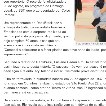
seu repertório. O recorde foi oficializado em
20 de agosto, no programa do Domingo
Legal, do SBT, que é apresentado por Celso
Portiolli.
Um representante do RankBrasil, fez a
entrega do troféu de recordista brasileiro.
Emocionado com a surpresa realizada ao
vivo no palco do programa, Ary Toledo, que
hoje completa 80 anos, disse que seu
Foto acervo RankBrasil - 
acervo teve início ainda na infância.
“Comecei a colecionar e a fazer piadas aos nove anos de idade, por 
impressionante”.
Segundo o diretor do RankBrasil, Luciano Cadari é muito satisfatório
assim fazer parte desta história “O sucesso não vem por acaso: é n
dedicação e talento. Ary Toledo é indiscutivelmente prova disto”, des
Filho de ferroviário, o humorista nasceu em 22 de agosto de 1937, 
foi criado em Ourinhos, ambas no estado de São Paulo. Aos 22 anos
quando começou como ator no Teatro de Arena. Aos 27 ingressou na
permanece até os dias atuais.
De acordo com o recordista, o dom do humor foi aparecendo instint
fase adulta. Ele revela que a inspiração vem sem dúvida do cotidi