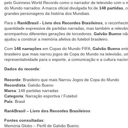
pelo Guinness World Records como o narrador de televisão com o 
do Mundo narrados. A marca oficial divulgada foi de
148 partidas
, 
grandes personagens da história dos Mundiais.
Para o
RankBrasil - Livro dos Recordes Brasileiros
, o reconheci
quantidade expressiva de partidas narradas, mas também a relevânc
acompanhou diferentes gerações de torcedores.
Galvão Bueno
não
ajudou a construir a memória afetiva do futebol brasileiro.
Com
148 narrações
em Copas do Mundo FIFA,
Galvão Bueno
entr
brasileiro que mais narrou jogos de Copa do Mundo na televisão, u
representatividade para o esporte, a comunicação e a cultura nacion
Dados do recorde
:
Recorde
: Brasileiro que mais Narrou Jogos de Copa do Mundo
Recordista
: Galvão Bueno
Marca
: 148 partidas narradas
Categoria
: Narração esportiva / Futebol
País
: Brasil
RankBrasil – Livro dos Recordes Brasileiros
Fontes consultadas
:
Memória Globo – Perfil de Galvão Bueno.