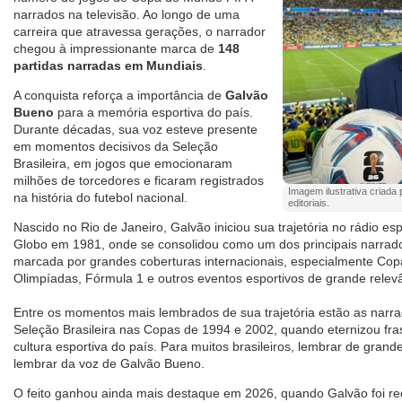
narrados na televisão. Ao longo de uma
carreira que atravessa gerações, o narrador
chegou à impressionante marca de
148
partidas narradas em Mundiais
.
A conquista reforça a importância de
Galvão
Bueno
para a memória esportiva do país.
Durante décadas, sua voz esteve presente
em momentos decisivos da Seleção
Brasileira, em jogos que emocionaram
milhões de torcedores e ficaram registrados
Imagem ilustrativa criada po
na história do futebol nacional.
editoriais.
Nascido no Rio de Janeiro, Galvão iniciou sua trajetória no rádio es
Globo em 1981, onde se consolidou como um dos principais narradore
marcada por grandes coberturas internacionais, especialmente Co
Olimpíadas, Fórmula 1 e outros eventos esportivos de grande relev
Entre os momentos mais lembrados de sua trajetória estão as narr
Seleção Brasileira nas Copas de 1994 e 2002, quando eternizou fra
cultura esportiva do país. Para muitos brasileiros, lembrar de gran
lembrar da voz de Galvão Bueno.
O feito ganhou ainda mais destaque em 2026, quando Galvão foi re