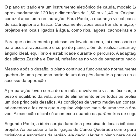
O piano utilizado era um instrumento eletrônico de cauda, modelo 
aproximadamente 120 kg e dimensões de 1,30 m x 1,40 m. Original
cor azul após uma restauração. Para Paulo, a mudança visual pass
de sua trajetória artística. Curiosamente, após essa transformação,
projetos em locais ligados à água, como rios, lagoas, cachoeiras e p
Para que o instrumento pudesse ser levado ao voo, foi necessário r
parafusos atravessando o corpo do piano, além de realizar amarraçõ
ângulo ideal, equilíbrio e estabilidade durante o percurso. A adaptaç
dos pilotos Zazinha e Daniel, referências no voo de parapente nacio
Mesmo após o desafio, o piano continuou funcionando normalmente. 
quebra de uma pequena parte de um dos pés durante o pouso na a
sucesso da operação.
A preparação levou cerca de um mês, envolvendo visitas técnicas, p
peso e equilíbrio da vela, além de alinhamento entre todos os profiss
um dos principais desafios. As condições de vento mudavam const
adiamentos e fez com que a equipe viajasse mais de uma vez a Arac
voo. A execução oficial só aconteceu quando os parâmetros de se
Segundo Paulo, a ideia surgiu durante a pesquisa de locais icônicos
projeto. Ao perceber a forte ligação de Canoa Quebrada com o par
turísticos e esportivos da região, ele decidiu levar o piano para os