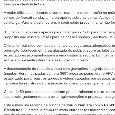
turismo e identidade local.
A maior dificuldade durante o voo foi manter a concentração na mús
ventos de Aracati conduziam o parapente sobre as dunas. A experiênc
confiança. Para o artista, porém, o sentimento predominante não f
“Eu não subi aos céus apenas para tocar piano. Subi para mostrar
propósito não existem limites para os nossos sonhos”, declarou Pau
O feito foi realizado com equipamentos de segurança adequados, inc
operação aconteceu em área afastada do público, sobre as falésias 
espectadores acompanhassem a uma distância segura. Bombeiros 
estiveram presentes durante a execução do projeto.
A documentação do recorde contou com gravações integrais e sem co
ângulos. Foram utilizadas câmera 360° presa ao piano, drone FPV 
estabilizado para registros aéreos e vídeos captados por pessoa
Também há registros da preparação do piano, dos equipamentos, d
Cerca de 50 pessoas acompanharam presencialmente o feito, mesm
local exato, justamente para evitar aglomerações e preservar a se
Este é mais um recorde na história de
Paulo Pianista
com o
RankB
Brasileiros
. O artista já havia realizado outros feitos marcantes, c
pés de altura em um balão de ar quente, tocar dentro de um globo 