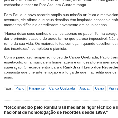
cachoeira e tocar no Pico Alto, em Guaramiranga.
Para Paulo, o novo recorde amplia sua missão artística e motivacio
aventura, ele afirma que seus desafios têm inspirado pessoas a e
momentos difíceis e acreditarem novamente em seus sonhos.
“Nunca deixe seus sonhos e planos apenas no papel. Tenha coragem 
dar o primeiro passo e de acreditar no que parece impossível. Não
rumo da sua vida. Os maiores feitos começam quando escolhemos 
das incertezas”, completou o pianista.
Com o piano azul suspenso no céu de Canoa Quebrada, Paulo tra
espetáculo, uma música em homenagem e um desafio em mensage
superação. O recorde entra para o
RankBrasil Livro dos Recordes
conquista que une arte, emoção e a força de quem acredita que 
asas.
Tags:
Piano
Parapente
Canoa Quebrada
Aracati
Ceará
Piani
"Reconhecido pelo RankBrasil mediante rigor técnico e i
nacional de homologação de recordes desde 1999.”