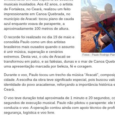
musicais inusitados. Aos 42 anos, o artista
de Fortaleza, no Ceará, realizou um feito
impressionante em Canoa Quebrada, no
município de Aracati: tocou piano de cauda
azul enquanto voava de parapente, a
aproximadamente 100 metros de altura.
O recorde foi realizado no dia 19 de maio e
consolida Paulo como um dos artistas
brasileiros mais ousados quando o assunto
é unir música, superação e cenários
Fotos : Paulo Rodrigo Pian
extremos. Desta vez, o céu de Aracati se
transformou em palco, e as falésias, dunas e o mar de Canoa Que
uma apresentação marcada por beleza, fé e coragem.
Durante o voo, Paulo tocou um trecho da música “Aracati”, compo
cidade. A escolha da obra teve significado especial, pois buscou valor
identidade do povo aracatiense, reforçando a importância histórica e
Ceará.
O voo teve duração total aproximada de 1 minuto e 20 segundos, c
segundos de execução musical. Paulo não pilotou o parapente: ele 
conduzia o voo. A operação contou ainda com apoio técnico de profi
segurança, logística e voo livre.