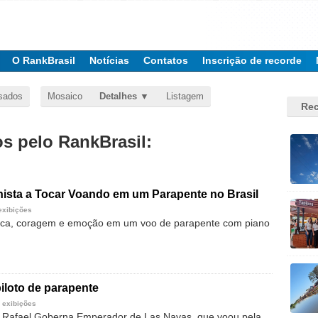
O RankBrasil
Notícias
Contatos
Inscrição de recorde
sados
Mosaico
Detalhes
Listagem
Rec
 pelo RankBrasil:
nista a Tocar Voando em um Parapente no Brasil
exibições
sica, coragem e emoção em um voo de parapente com piano
iloto de parapente
 exibições
e Rafael Goberna Emperador de Las Navas, que voou pela