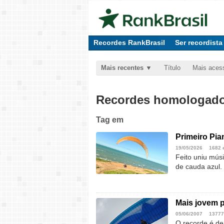
Recordes RankBrasil
Ser recordista
Mais recentes
Título
Mais aces
Recordes homologados
Tag
em
Primeiro Pia
19/05/2026
1682 
Feito uniu mú
de cauda azul.
Mais jovem p
05/06/2007
13777
O recorde é d