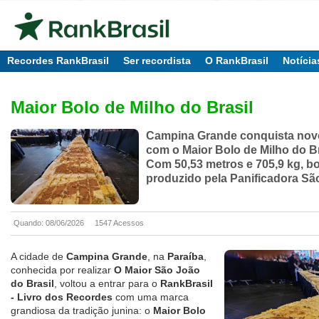
Recordes RankBrasil
Ser recordista
O RankBrasil
Notícia
Maior Bolo de Milho do Brasil
Campina Grande conquista nov
com o Maior Bolo de Milho do Br
Com 50,53 metros e 705,9 kg, bo
produzido pela Panificadora Sã
Quando: 08/06/2026
1547 Acessos
A cidade de
Campina Grande
, na
Paraíba
,
conhecida por realizar
O Maior São João
do Brasil
, voltou a entrar para o
RankBrasil
- Livro dos Recordes
com uma marca
grandiosa da tradição junina: o
Maior Bolo