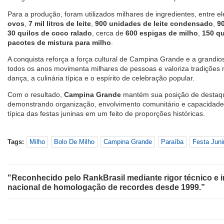
Para a produção, foram utilizados milhares de ingredientes, entre
ovos
,
7 mil litros de leite
,
900 unidades de leite condensado
,
9
30 quilos de coco ralado
, cerca de
600 espigas de milho
,
150 qu
pacotes de mistura para milho
.
A conquista reforça a força cultural de Campina Grande e a grandi
todos os anos movimenta milhares de pessoas e valoriza tradições 
dança, a culinária típica e o espírito de celebração popular.
Com o resultado,
Campina Grande
mantém sua posição de desta
demonstrando organização, envolvimento comunitário e capacidade
típica das festas juninas em um feito de proporções históricas.
Tags:
Milho
Bolo De Milho
Campina Grande
Paraíba
Festa Juni
"Reconhecido pelo RankBrasil mediante rigor técnico e i
nacional de homologação de recordes desde 1999.”