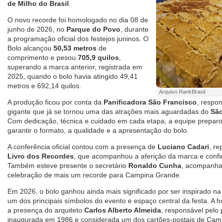
de Milho do Brasil
.
O novo recorde foi homologado no dia 08 de
junho de 2026, no
Parque do Povo
, durante
a programação oficial dos festejos juninos. O
Bolo alcançou
50,53 metros
de
comprimento e pesou
705,9 quilos
,
superando a marca anterior, registrada em
2025, quando o bolo havia atingido 49,41
metros e 692,14 quilos.
Arquivo RankBrasil
A produção ficou por conta da
Panificadora São Francisco
, respo
gigante que já se tornou uma das atrações mais aguardadas do
Sã
Com dedicação, técnica e cuidado em cada etapa, a equipe preparo
garantir o formato, a qualidade e a apresentação do bolo.
A conferência oficial contou com a presença de
Luciano Cadari
, r
Livro dos Recordes
, que acompanhou a aferição da marca e confi
Também esteve presente o secretário
Ronaldo Cunha
, acompanhan
celebração de mais um recorde para Campina Grande.
Em 2026, o bolo ganhou ainda mais significado por ser inspirado n
um dos principais símbolos do evento e espaço central da festa.
a presença do arquiteto
Carlos Alberto Almeida
, responsável pelo 
inaugurada em 1986 e considerada um dos cartões-postais de Cam