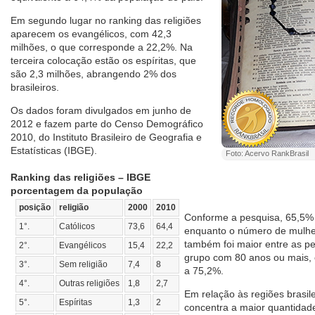
Em segundo lugar no ranking das religiões
aparecem os evangélicos, com 42,3
milhões, o que corresponde a 22,2%. Na
terceira colocação estão os espíritas, que
são 2,3 milhões, abrangendo 2% dos
brasileiros.
Os dados foram divulgados em junho de
2012 e fazem parte do Censo Demográfico
2010, do Instituto Brasileiro de Geografia e
Estatísticas (IBGE).
Foto: Acervo RankBrasil
Ranking das religiões – IBGE
porcentagem da população
posição
religião
2000
2010
Conforme a pesquisa, 65,5% 
1°.
Católicos
73,6
64,4
enquanto o número de mulhe
também foi maior entre as p
2°.
Evangélicos
15,4
22,2
grupo com 80 anos ou mais, 
3°.
Sem religião
7,4
8
a 75,2%.
4°.
Outras religiões
1,8
2,7
Em relação às regiões brasil
5°.
Espíritas
1,3
2
concentra a maior quantidad