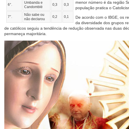
menor número é da região S
Umbanda e
6°.
0,3
0,3
Candomblé
população pratica o Catolici
Não sabe ou
7°.
0,2
0,1
De acordo com o IBGE, os re
não declarou
da diversidade dos grupos rel
de católicos seguiu a tendência de redução observada nas duas dé
permaneça majoritária.