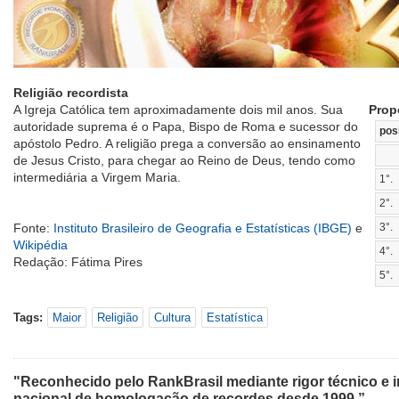
Religião recordista
A Igreja Católica tem aproximadamente dois mil anos. Sua
Prop
autoridade suprema é o Papa, Bispo de Roma e sucessor do
pos
apóstolo Pedro. A religião prega a conversão ao ensinamento
de Jesus Cristo, para chegar ao Reino de Deus, tendo como
intermediária a Virgem Maria.
1°.
2°.
Fonte:
Instituto Brasileiro de Geografia e Estatísticas (IBGE)
e
3°.
Wikipédia
4°.
Redação: Fátima Pires
5°.
Tags:
Maior
Religião
Cultura
Estatística
"Reconhecido pelo RankBrasil mediante rigor técnico e i
nacional de homologação de recordes desde 1999.”