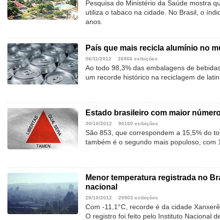
Pesquisa do Ministério da Saúde mostra 
utiliza o tabaco na cidade. No Brasil, o índ
anos.
País que mais recicla alumínio no 
06/11/2012
26966 exibições
Ao todo 98,3% das embalagens de bebidas
um recorde histórico na reciclagem de lati
Estado brasileiro com maior númer
30/10/2012
90160 exibições
São 853, que correspondem a 15,5% do tot
também é o segundo mais populoso, com 1
Menor temperatura registrada no Bras
nacional
26/10/2012
20903 exibições
Com -11,1°C, recorde é da cidade Xanxerê
O registro foi feito pelo Instituto Nacional 