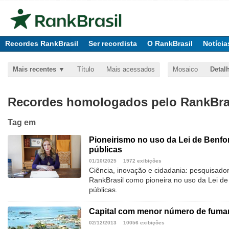
Recordes RankBrasil
Ser recordista
O RankBrasil
Notícia
Mais recentes
Título
Mais acessados
Mosaico
Detal
Recordes homologados pelo RankBras
Tag
em
Pioneirismo no uso da Lei de Benfor
públicas
01/10/2025
1972 exibições
Ciência, inovação e cidadania: pesquisador
RankBrasil como pioneira no uso da Lei de
públicas.
Capital com menor número de fuma
02/12/2013
10056 exibições