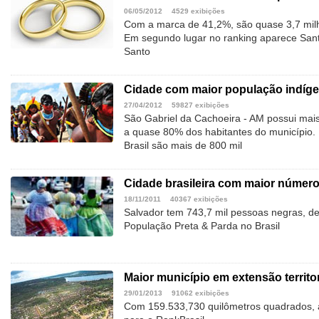
06/05/2012
4529 exibições
Com a marca de 41,2%, são quase 3,7 mil
Em segundo lugar no ranking aparece Santa
Santo
Cidade com maior população indíg
27/04/2012
59827 exibições
São Gabriel da Cachoeira - AM possui mais 
a quase 80% dos habitantes do município.
Brasil são mais de 800 mil
Cidade brasileira com maior númer
18/11/2011
40367 exibições
Salvador tem 743,7 mil pessoas negras, 
População Preta & Parda no Brasil
Maior município em extensão territor
29/01/2013
91062 exibições
Com 159.533,730 quilômetros quadrados, a 