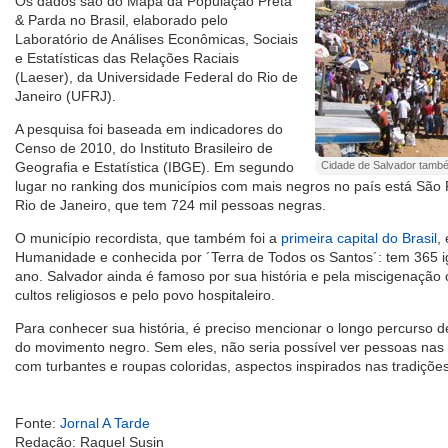
Os dados são do Mapa da População Preta
& Parda no Brasil, elaborado pelo
Laboratório de Análises Econômicas, Sociais
e Estatísticas das Relações Raciais
(Laeser), da Universidade Federal do Rio de
Janeiro (UFRJ).
A pesquisa foi baseada em indicadores do
Censo de 2010, do Instituto Brasileiro de
Geografia e Estatística (IBGE). Em segundo
Cidade de Salvador tamb
lugar no ranking dos municípios com mais negros no país está São 
Rio de Janeiro, que tem 724 mil pessoas negras.
O município recordista, que também foi a
primeira capital do Brasil
,
Humanidade e conhecida por ´Terra de Todos os Santos´: tem 365 i
ano. Salvador ainda é famoso por sua história e pela miscigenação c
cultos religiosos e pelo povo hospitaleiro.
Para conhecer sua história, é preciso mencionar o longo percurso d
do movimento negro. Sem eles, não seria possível ver pessoas nas
com turbantes e roupas coloridas, aspectos inspirados nas tradições
Fonte:
Jornal A Tarde
Redação: Raquel Susin