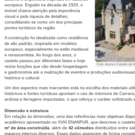
europeus. Erguido na década de 1920, o
imóvel chama atenção pela imponência
visual e pela riqueza de detalhes,
consolidando-se como um dos principais
pontos turísticos da região.
A construção foi idealizada como residência
de alto padrão, inspirada em modelos
europeus, especialmente no estilo medieval
e renascentista. Ao longo dos anos, o
castelo passou por diferentes fases e hoje
Foto: Acervo Castelo de I
reúne funções que vão desde hospedagem
e gastronomia até a realização de eventos e produções audiovisuai
histórica e cultural.
Um dos aspectos mais marcantes está na escolha dos materiais util
históricos e fontes turísticas apontam o uso de mármore de Carrara, 
ardósia e ferragens importadas, o que reforça o caráter sofisticado 
Dimensão e estrutura
Em relação às dimensões, uma das referências mais objetivas disp
acadêmico apresentado no XVIII ENANPUR, que descreve o caste
m² de área construída
, além de
42 cômodos
distribuídos entre sal
espaços internos diversos. Esses dados aparecem de forma consist