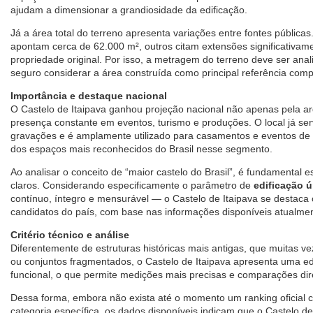
ajudam a dimensionar a grandiosidade da edificação.
Já a área total do terreno apresenta variações entre fontes públicas
apontam cerca de 62.000 m², outros citam extensões significativam
propriedade original. Por isso, a metragem do terreno deve ser ana
seguro considerar a área construída como principal referência comp
Importância e destaque nacional
O Castelo de Itaipava ganhou projeção nacional não apenas pela a
presença constante em eventos, turismo e produções. O local já se
gravações e é amplamente utilizado para casamentos e eventos de
dos espaços mais reconhecidos do Brasil nesse segmento.
Ao analisar o conceito de “maior castelo do Brasil”, é fundamental es
claros. Considerando especificamente o parâmetro de
edificação ú
contínuo, íntegro e mensurável — o Castelo de Itaipava se destaca
candidatos do país, com base nas informações disponíveis atualme
Critério técnico e análise
Diferentemente de estruturas históricas mais antigas, que muitas v
ou conjuntos fragmentados, o Castelo de Itaipava apresenta uma ed
funcional, o que permite medições mais precisas e comparações dir
Dessa forma, embora não exista até o momento um ranking oficial c
categoria específica, os dados disponíveis indicam que o Castelo de 