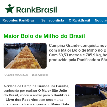
Recordes RankBrasil
Ser recordista
O RankBrasil
Notícia
Maior Bolo de Milho do Brasil
Campina Grande conquista nov
com o Maior Bolo de Milho do Br
Com 50,53 metros e 705,9 kg, bo
produzido pela Panificadora Sã
Quando: 08/06/2026
1556 Acessos
A cidade de
Campina Grande
, na
Paraíba
,
conhecida por realizar
O Maior São João
do Brasil
, voltou a entrar para o
RankBrasil
- Livro dos Recordes
com uma marca
grandiosa da tradição junina: o
Maior Bolo