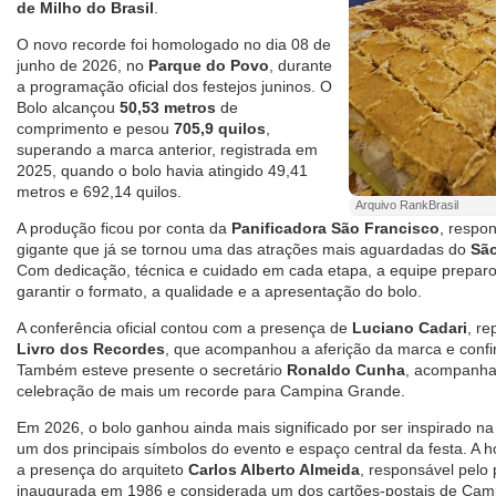
de Milho do Brasil
.
O novo recorde foi homologado no dia 08 de
junho de 2026, no
Parque do Povo
, durante
a programação oficial dos festejos juninos. O
Bolo alcançou
50,53 metros
de
comprimento e pesou
705,9 quilos
,
superando a marca anterior, registrada em
2025, quando o bolo havia atingido 49,41
metros e 692,14 quilos.
Arquivo RankBrasil
A produção ficou por conta da
Panificadora São Francisco
, respo
gigante que já se tornou uma das atrações mais aguardadas do
Sã
Com dedicação, técnica e cuidado em cada etapa, a equipe preparo
garantir o formato, a qualidade e a apresentação do bolo.
A conferência oficial contou com a presença de
Luciano Cadari
, r
Livro dos Recordes
, que acompanhou a aferição da marca e confi
Também esteve presente o secretário
Ronaldo Cunha
, acompanhan
celebração de mais um recorde para Campina Grande.
Em 2026, o bolo ganhou ainda mais significado por ser inspirado n
um dos principais símbolos do evento e espaço central da festa.
a presença do arquiteto
Carlos Alberto Almeida
, responsável pelo 
inaugurada em 1986 e considerada um dos cartões-postais de Cam