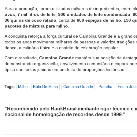
Para a produção, foram utilizados milhares de ingredientes, entre
ovos
,
7 mil litros de leite
,
900 unidades de leite condensado
,
9
30 quilos de coco ralado
, cerca de
600 espigas de milho
,
150 qu
pacotes de mistura para milho
.
A conquista reforça a força cultural de Campina Grande e a grandi
todos os anos movimenta milhares de pessoas e valoriza tradições 
dança, a culinária típica e o espírito de celebração popular.
Com o resultado,
Campina Grande
mantém sua posição de desta
demonstrando organização, envolvimento comunitário e capacidade
típica das festas juninas em um feito de proporções históricas.
Tags:
Milho
Bolo De Milho
Campina Grande
Paraíba
Festa Juni
"Reconhecido pelo RankBrasil mediante rigor técnico e i
nacional de homologação de recordes desde 1999.”