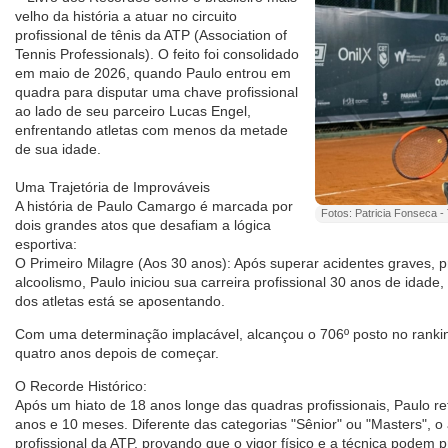
velho da história a atuar no circuito
profissional de tênis da ATP (Association of
Tennis Professionals). O feito foi consolidado
em maio de 2026, quando Paulo entrou em
quadra para disputar uma chave profissional
ao lado de seu parceiro Lucas Engel,
enfrentando atletas com menos da metade
de sua idade.
Uma Trajetória de Improváveis
A história de Paulo Camargo é marcada por
Fotos: Patricia Fonseca -
dois grandes atos que desafiam a lógica
esportiva:
O Primeiro Milagre (Aos 30 anos): Após superar acidentes graves, p
alcoolismo, Paulo iniciou sua carreira profissional 30 anos de ida
dos atletas está se aposentando.
Com uma determinação implacável, alcançou o 706º posto no rank
quatro anos depois de começar.
O Recorde Histórico:
Após um hiato de 18 anos longe das quadras profissionais, Paulo ret
anos e 10 meses. Diferente das categorias "Sênior" ou "Masters", o a
profissional da ATP, provando que o vigor físico e a técnica podem 