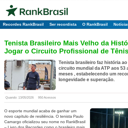
Recordes RankBrasil
Ser recordista
O RankBrasil
Notícia
Tenista Brasileiro Mais Velho da Histó
Jogar o Circuito Profissional de Têni
Tenista brasileiro faz história ao
circuito mundial da ATP aos 53 
meses , estabelecendo um recor
longevidade e superação.
Quando: 13/05/2026
950 Acessos
O esporte mundial acaba de ganhar um
novo capítulo de resiliência. O tenista Paulo
Camargo oficializou seu nome no RankBrasil
– Livro dos Recordes como o brasileiro mais