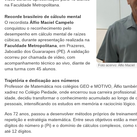
na Faculdade Metropolitana.
Recorde brasileiro de cálculo mental
O recordista
Álfio Maciel Campelo
conquistou o reconhecimento pelo
desempenho em cálculo mental de raízes
cúbicas, durante apresentação realizada na
Faculdade Metropolitana
, em Prazeres,
Jaboatão dos Guararapes (PE). A validação
ocorreu por chamada de vídeo, com
acompanhamento técnico ao vivo, diante de
Foto acervo: Álfio Maciel
uma turma com 45 alunos.
Trajetória e dedicação aos números
Professor de Matemática nos colégios GEO e MOTIVO, Álfio també
xadrez no Colégio Piedade, onde encerrou sua carreira profissional.
idade, decidiu transformar o conhecimento acumulado ao longo de
pessoais, intensificando os estudos em memória e raciocínio lógico.
Aos 72 anos, passou a desenvolver métodos próprios de treinament
repetição e estratégia matemática. Entre seus objetivos estão a m
dígitos do número p (Pi) e o domínio de cálculos complexos, como 
até 12 dígitos.