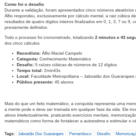
Como foi o desafio
Durante a validação, foram apresentados cinco números aleatórios d
Álfio respondeu, exclusivamente por cálculo mental, a raiz cúbica 
resultados de quatro dígitos inteiros finalizados em 0, 1, 3, 7 ou 9, 
previamente definidos.
Todo o processo foi cronometrado, totalizando
2 minutos e 43 se
dos cinco cálculos.
Recordista:
Álfio Maciel Campelo
Categoria:
Conhecimento Matemático
Desafio:
5 raízes cúbicas de números de 12 dígitos
Tempo total:
2min43s
Local:
Faculdade Metropolitana – Jaboatão dos Guararapes 
Público presente:
45 alunos
Mais do que um feito matemático, a conquista representa uma mens
a mente pode e deve ser treinada em qualquer fase da vida. Ele in
ativos intelectualmente, praticando exercícios mentais, memorização
matemáticos como forma de fortalecer a autoestima e estimular o c
Tags:
Jaboatão Dos Guararapes
Pernambuco
Desafio
Memorizaç