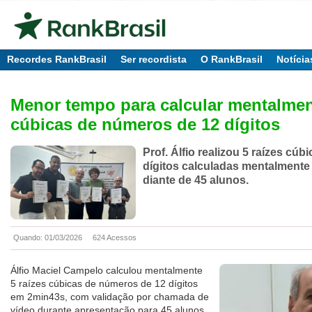
Recordes RankBrasil
Ser recordista
O RankBrasil
Notícia
Menor tempo para calcular mentalmen
cúbicas de números de 12 dígitos
Prof. Álfio realizou 5 raízes cúb
dígitos calculadas mentalmente
diante de 45 alunos.
Quando: 01/03/2026
624 Acessos
Álfio Maciel Campelo calculou mentalmente
5 raízes cúbicas de números de 12 dígitos
em 2min43s, com validação por chamada de
vídeo durante apresentação para 45 alunos