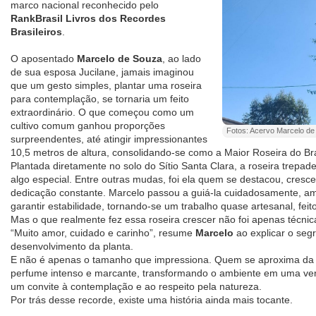
marco nacional reconhecido pelo
RankBrasil Livros dos Recordes
Brasileiros
.
O aposentado
Marcelo de Souza
, ao lado
de sua esposa Jucilane, jamais imaginou
que um gesto simples, plantar uma roseira
para contemplação, se tornaria um feito
extraordinário. O que começou como um
cultivo comum ganhou proporções
Fotos: Acervo Marcelo d
surpreendentes, até atingir impressionantes
10,5 metros de altura, consolidando-se como a Maior Roseira do Bra
Plantada diretamente no solo do Sítio Santa Clara, a roseira trepa
algo especial. Entre outras mudas, foi ela quem se destacou, cres
dedicação constante. Marcelo passou a guiá-la cuidadosamente, a
garantir estabilidade, tornando-se um trabalho quase artesanal, feit
Mas o que realmente fez essa roseira crescer não foi apenas técnic
“Muito amor, cuidado e carinho”, resume
Marcelo
ao explicar o segr
desenvolvimento da planta.
E não é apenas o tamanho que impressiona. Quem se aproxima da r
perfume intenso e marcante, transformando o ambiente em uma verd
um convite à contemplação e ao respeito pela natureza.
Por trás desse recorde, existe uma história ainda mais tocante.