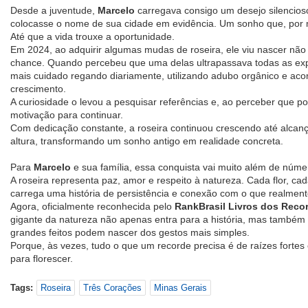
Desde a juventude,
Marcelo
carregava consigo um desejo silencioso:
colocasse o nome de sua cidade em evidência. Um sonho que, por m
Até que a vida trouxe a oportunidade.
Em 2024, ao adquirir algumas mudas de roseira, ele viu nascer nã
chance. Quando percebeu que uma delas ultrapassava todas as expec
mais cuidado regando diariamente, utilizando adubo orgânico e a
crescimento.
A curiosidade o levou a pesquisar referências e, ao perceber que po
motivação para continuar.
Com dedicação constante, a roseira continuou crescendo até alcanç
altura, transformando um sonho antigo em realidade concreta.
Para
Marcelo
e sua família, essa conquista vai muito além de núme
A roseira representa paz, amor e respeito à natureza. Cada flor, c
carrega uma história de persistência e conexão com o que realment
Agora, oficialmente reconhecida pelo
RankBrasil Livros dos Recor
gigante da natureza não apenas entra para a história, mas também 
grandes feitos podem nascer dos gestos mais simples.
Porque, às vezes, tudo o que um recorde precisa é de raízes forte
para florescer.
Tags:
Roseira
Três Corações
Minas Gerais