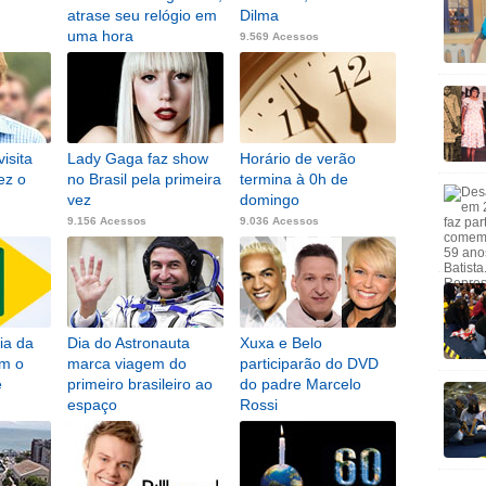
atrase seu relógio em
Dilma
uma hora
9.569 Acessos
9.655 Acessos
isita
Lady Gaga faz show
Horário de verão
ez o
no Brasil pela primeira
termina à 0h de
vez
domingo
9.156 Acessos
9.036 Acessos
ia da
Dia do Astronauta
Xuxa e Belo
m o
marca viagem do
participarão do DVD
e
primeiro brasileiro ao
do padre Marcelo
espaço
Rossi
8.569 Acessos
8.373 Acessos