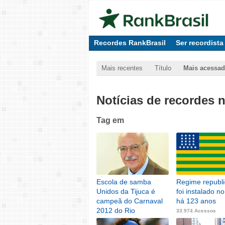
Recordes RankBrasil
Ser recordista
Mais recentes
Título
Mais acessa
Notícias de recordes 
Tag
em
Escola de samba
Regime republ
Unidos da Tijuca é
foi instalado no
campeã do Carnaval
há 123 anos
2012 do Rio
33.974 Acessos
37.994 Acessos