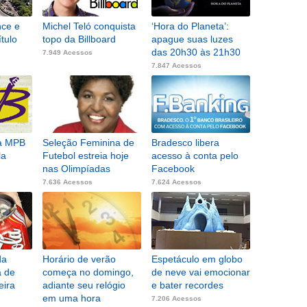
nce e
Michel Teló conquista
‘Hora do Planeta’:
ítulo
topo da Billboard
apague suas luzes
das 20h30 às 21h30
7.949 Acessos
7.847 Acessos
da MPB
Seleção Feminina de
Bradesco libera
la
Futebol estreia hoje
acesso à conta pelo
nas Olimpíadas
Facebook
7.636 Acessos
7.624 Acessos
da
Horário de verão
Espetáculo em globo
a de
começa no domingo,
de neve vai emocionar
eira
adiante seu relógio
e bater recordes
em uma hora
7.206 Acessos