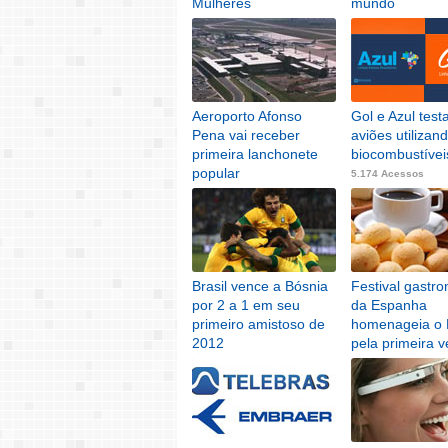
Mulheres
mundo
5.423 Acessos
5.414 Acessos
Aeroporto Afonso
Gol e Azul tes
Pena vai receber
aviões utilizan
primeira lanchonete
biocombustívei
popular
5.174 Acessos
5.184 Acessos
Brasil vence a Bósnia
Festival gastr
por 2 a 1 em seu
da Espanha
primeiro amistoso de
homenageia o B
2012
pela primeira v
5.059 Acessos
4.942 Acessos