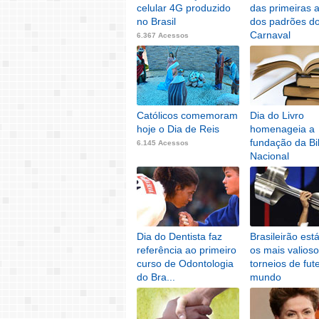
celular 4G produzido
das primeiras a
no Brasil
dos padrões d
Carnaval
6.367 Acessos
6.255 Acessos
Católicos comemoram
Dia do Livro
hoje o Dia de Reis
homenageia a
fundação da Bi
6.145 Acessos
Nacional
6.129 Acessos
Dia do Dentista faz
Brasileirão est
referência ao primeiro
os mais valios
curso de Odontologia
torneios de fut
do Bra...
mundo
6.008 Acessos
5.963 Acessos