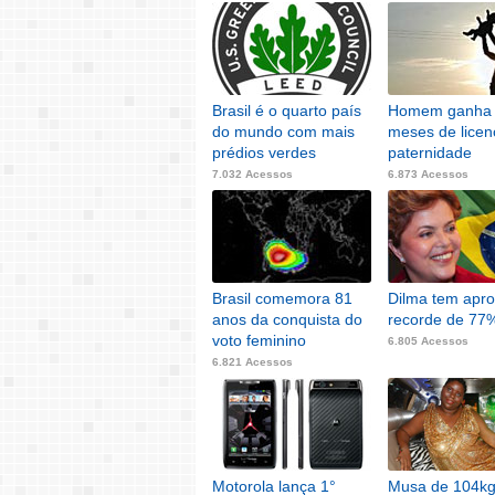
7.529 Acessos
7.408 Acessos
Brasil é o quarto país
Homem ganha 
do mundo com mais
meses de licen
prédios verdes
paternidade
7.032 Acessos
6.873 Acessos
Brasil comemora 81
Dilma tem apr
anos da conquista do
recorde de 77
voto feminino
6.805 Acessos
6.821 Acessos
Motorola lança 1°
Musa de 104k