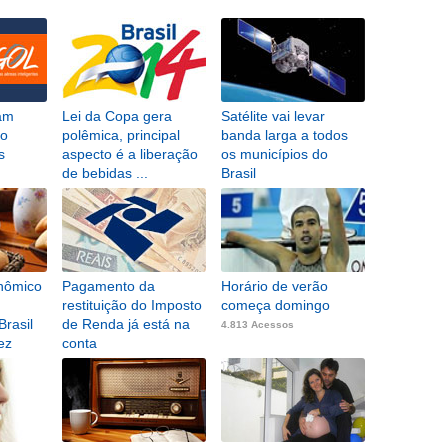
tam
Lei da Copa gera
Satélite vai levar
do
polêmica, principal
banda larga a todos
s
aspecto é a liberação
os municípios do
de bebidas ...
Brasil
5.144 Acessos
5.137 Acessos
onômico
Pagamento da
Horário de verão
restituição do Imposto
começa domingo
rasil
de Renda já está na
4.813 Acessos
ez
conta
4.848 Acessos