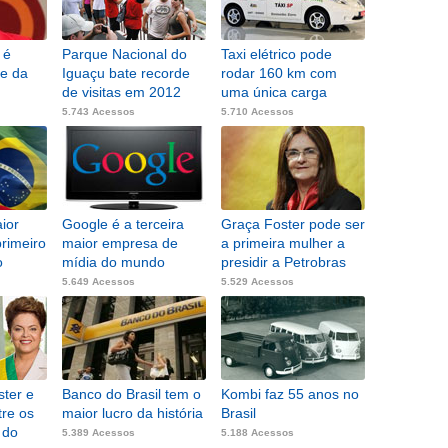
 é
Parque Nacional do
Taxi elétrico pode
te da
Iguaçu bate recorde
rodar 160 km com
de visitas em 2012
uma única carga
5.743 Acessos
5.710 Acessos
ior
Google é a terceira
Graça Foster pode ser
rimeiro
maior empresa de
a primeira mulher a
o
mídia do mundo
presidir a Petrobras
5.649 Acessos
5.529 Acessos
ster e
Banco do Brasil tem o
Kombi faz 55 anos no
tre os
maior lucro da história
Brasil
 do
5.389 Acessos
5.188 Acessos