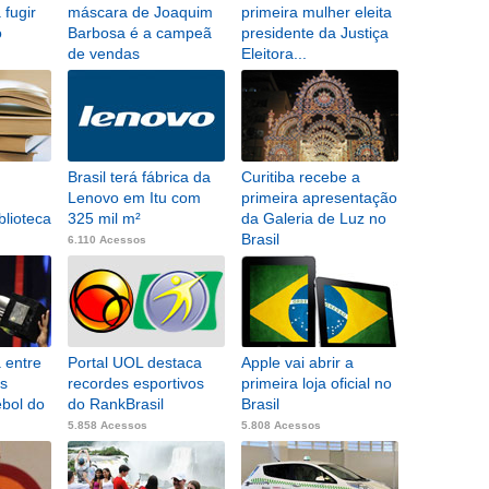
 fugir
máscara de Joaquim
primeira mulher eleita
o
Barbosa é a campeã
presidente da Justiça
de vendas
Eleitora...
6.226 Acessos
6.204 Acessos
Brasil terá fábrica da
Curitiba recebe a
Lenovo em Itu com
primeira apresentação
blioteca
325 mil m²
da Galeria de Luz no
Brasil
6.110 Acessos
6.087 Acessos
á entre
Portal UOL destaca
Apple vai abrir a
os
recordes esportivos
primeira loja oficial no
ebol do
do RankBrasil
Brasil
5.858 Acessos
5.808 Acessos