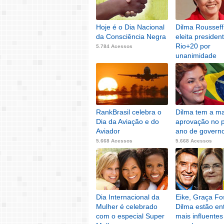
Hoje é o Dia Nacional
Dilma Rousseff
da Consciência Negra
eleita presiden
Rio+20 por
5.784 Acessos
unanimidade
5.778 Acessos
RankBrasil celebra o
Dilma tem a ma
Dia da Aviação e do
aprovação no p
Aviador
ano de govern
5.668 Acessos
5.668 Acessos
Dia Internacional da
Eike, Graça Fo
Mulher é celebrado
Dilma estão en
com o especial Super
mais influentes