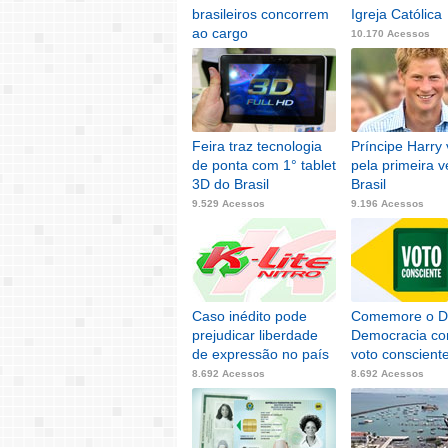
brasileiros concorrem
Igreja Católica
ao cargo
10.170 Acessos
10.253 Acessos
Feira traz tecnologia
Príncipe Harry v
de ponta com 1° tablet
pela primeira v
3D do Brasil
Brasil
9.529 Acessos
9.196 Acessos
Caso inédito pode
Comemore o D
prejudicar liberdade
Democracia co
de expressão no país
voto conscient
8.692 Acessos
8.692 Acessos