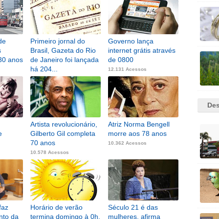
de
Primeiro jornal do
Governo lança
s
Brasil, Gazeta do Rio
internet grátis através
30 anos
de Janeiro foi lançada
de 0800
há 204...
12.131 Acessos
12.537 Acessos
Des
Artista revolucionário,
Atriz Norma Bengell
e
Gilberto Gil completa
morre aos 78 anos
70 anos
10.362 Acessos
10.578 Acessos
faz
Horário de verão
Século 21 é das
nto da
termina domingo à 0h,
mulheres, afirma