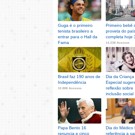
Guga é o primeiro
Primeiro bebê 
tenista brasileiro a
proveta do paí
entrar para o Hall da
completa hoje 
Fama
14.238 Acessos
15.825 Acessos
Brasil faz 190 anos de
Dia da Criança
Independência
Especial suger
reflexão sobre
10.888 Acessos
inclusão social
10.700 Acessos
Papa Bento 16
Dia do Médico 
renuncia e cinco
referência a sa