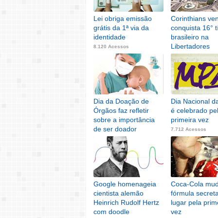
Lei obriga emissão
Corinthians ve
grátis da 1ª via da
conquista 16° t
identidade
brasileiro na
Libertadores
8.120 Acessos
8.022 Acessos
Dia da Doação de
Dia Nacional 
Órgãos faz refletir
é celebrado pe
sobre a importância
primeira vez
de ser doador
7.712 Acessos
7.762 Acessos
Google homenageia
Coca-Cola mu
cientista alemão
fórmula secret
Heinrich Rudolf Hertz
lugar pela prim
com doodle
vez