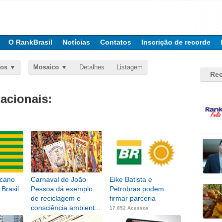
O RankBrasil
Notícias
Contatos
Inscrição de recorde
dos
Mosaico
Detalhes
Listagem
Rec
nacionais:
icano
Carnaval de João
Eike Batista e
 Brasil
Pessoa dá exemplo
Petrobras podem
de reciclagem e
firmar parceria
consciência ambient...
17.852 Acessos
19.835 Acessos