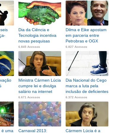
7.351 Acessos
seis
Dia da Ciência e
Dilma e Eike apostam
ça-
Tecnologia incentiva
em parceria entre
novas pesquisas
Petrobras e OGX
6.845 Acessos
6.827 Acessos
ovação
Ministra Cármen Lúcia
Dia Nacional do Cego
%
cumpre lei e divulga
marca a luta pela
salário na internet
inclusão de deficientes
6.671 Acessos
6.372 Acessos
g é uma
Carnaval 2013:
Cármem Lúcia é a