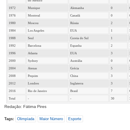
do México
1972
Munique
Alemanha
0
1976
Montreal
Canadá
0
1980
Moscou
Rússia
2
1984
Los Angeles
EUA
1
1988
Seul
Coreia do Sul
1
1992
Barcelona
Espanha
2
1996
Atlanta
EUA
3
2000
Sydney
Austrália
0
2004
Atenas
Grécia
5
2008
Pequim
China
3
2012
Londres
Inglaterra
3
2016
Rio de Janeiro
Brasil
7
Total
-
-
30
Redação: Fátima Pires
Tags:
Olimpíada
Maior Número
Esporte