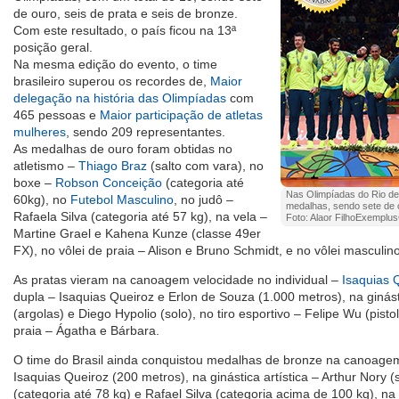
de ouro, seis de prata e seis de bronze.
Com este resultado, o país ficou na 13ª
posição geral.
Na mesma edição do evento, o time
brasileiro superou os recordes de,
Maior
delegação na história das Olimpíadas
com
465 pessoas e
Maior participação de atletas
mulheres
, sendo 209 representantes.
As medalhas de ouro foram obtidas no
atletismo –
Thiago Braz
(salto com vara), no
boxe –
Robson Conceição
(categoria até
Nas Olimpíadas do Rio de 
60kg), no
Futebol Masculino
, no judô –
medalhas, sendo sete de o
Rafaela Silva (categoria até 57 kg), na vela –
Foto: Alaor FilhoExempl
Martine Grael e Kahena Kunze (classe 49er
FX), no vôlei de praia – Alison e Bruno Schmidt, e no vôlei masculino
As pratas vieram na canoagem velocidade no individual –
Isaquias 
dupla – Isaquias Queiroz e Erlon de Souza (1.000 metros), na ginásti
(argolas) e Diego Hypolio (solo), no tiro esportivo – Felipe Wu (pisto
praia – Ágatha e Bárbara.
O time do Brasil ainda conquistou medalhas de bronze na canoagem 
Isaquias Queiroz (200 metros), na ginástica artística – Arthur Nory (
(categoria até 78 kg) e Rafael Silva (categoria acima de 100 kg), n