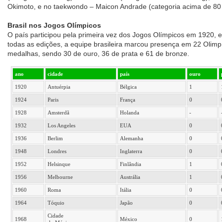
Okimoto, e no taekwondo – Maicon Andrade (categoria acima de 80 
Brasil nos Jogos Olímpicos
O país participou pela primeira vez dos Jogos Olímpicos em 1920, 
todas as edições, a equipe brasileira marcou presença em 22 Olim
medalhas, sendo 30 de ouro, 36 de prata e 61 de bronze.
ano
cidade
país
ouro
1920
Antuérpia
Bélgica
1
1924
Paris
França
0
1928
Amsterdã
Holanda
-
1932
Los Angeles
EUA
0
1936
Berlim
Alemanha
0
1948
Londres
Inglaterra
0
1952
Helsinque
Finlândia
1
1956
Melbourne
Austrália
1
1960
Roma
Itália
0
1964
Tóquio
Japão
0
Cidade
1968
México
0