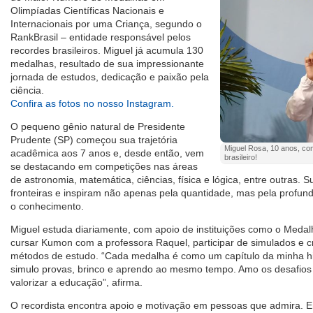
Olimpíadas Científicas Nacionais e
Internacionais por uma Criança, segundo o
RankBrasil – entidade responsável pelos
recordes brasileiros. Miguel já acumula 130
medalhas, resultado de sua impressionante
jornada de estudos, dedicação e paixão pela
ciência.
Confira as fotos no nosso Instagram.
O pequeno gênio natural de Presidente
Prudente (SP) começou sua trajetória
Miguel Rosa, 10 anos, co
acadêmica aos 7 anos e, desde então, vem
brasileiro!
se destacando em competições nas áreas
de astronomia, matemática, ciências, física e lógica, entre outras.
fronteiras e inspiram não apenas pela quantidade, mas pela profu
o conhecimento.
Miguel estuda diariamente, com apoio de instituições como o Medalh
cursar Kumon com a professora Raquel, participar de simulados e cr
métodos de estudo. “Cada medalha é como um capítulo da minha his
simulo provas, brinco e aprendo ao mesmo tempo. Amo os desafios
valorizar a educação”, afirma.
O recordista encontra apoio e motivação em pessoas que admira. E