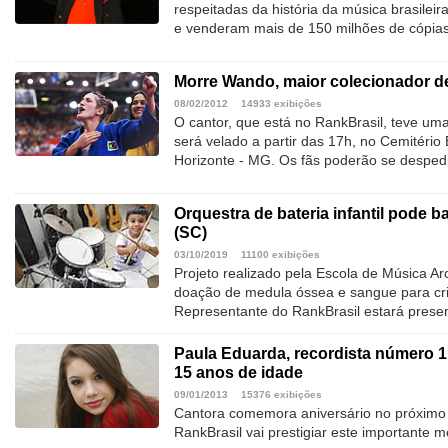
respeitadas da história da música brasilei
e venderam mais de 150 milhões de cópia
Morre Wando, maior colecionador de
08/02/2012
14933 exibições
O cantor, que está no RankBrasil, teve uma
será velado a partir das 17h, no Cemitéri
Horizonte - MG. Os fãs poderão se desped
Orquestra de bateria infantil pode b
(SC)
03/10/2019
11100 exibições
Projeto realizado pela Escola de Música Ar
doação de medula óssea e sangue para cr
Representante do RankBrasil estará prese
Paula Eduarda, recordista número 1
15 anos de idade
09/01/2013
15376 exibições
Cantora comemora aniversário no próximo 
RankBrasil vai prestigiar este importante 