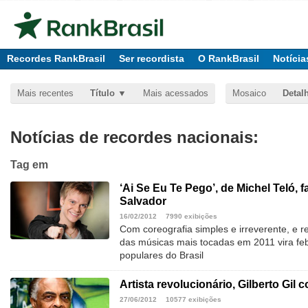
Recordes RankBrasil
Ser recordista
O RankBrasil
Notícia
Mais recentes
Título
Mais acessados
Mosaico
Detal
Notícias de recordes nacionais:
Tag
em
‘Ai Se Eu Te Pego’, de Michel Teló,
Salvador
16/02/2012
7990 exibições
Com coreografia simples e irreverente, e 
das músicas mais tocadas em 2011 vira feb
populares do Brasil
Artista revolucionário, Gilberto Gil
27/06/2012
10577 exibições