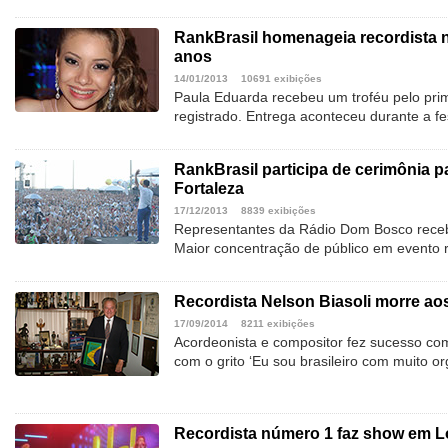
RankBrasil homenageia recordista 
anos
14/01/2013
10691 exibições
Paula Eduarda recebeu um troféu pelo prime
registrado. Entrega aconteceu durante a fe
RankBrasil participa de cerimônia pa
Fortaleza
17/12/2013
8839 exibições
Representantes da Rádio Dom Bosco recebe
Maior concentração de público em evento r
Recordista Nelson Biasoli morre ao
17/09/2014
8211 exibições
Acordeonista e compositor fez sucesso co
com o grito ‘Eu sou brasileiro com muito o
Recordista número 1 faz show em Lo