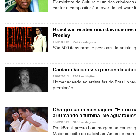
Ex-ministro da Cultura e um dos criadores
cantor e compositor é a favor do software li
Brasil vai receber uma das maiores 
Presley
13/01/2012
7427 exibições
São 500 itens raros e pessoais do artista, 
Caetano Veloso vira personalidade
11/07/2012
7208 exibições
Homenageado ao artista faz do Brasil o te
premiação
Charge ilustra mensagem: "Estou na
arrumando a turbina. Me aguardem!
08/02/2012
9008 exibições
RankBrasil presta homenagem ao cantor, que
Maior coleção de calcinhas. Antes de morrer