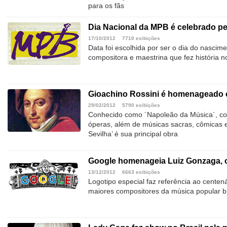
para os fãs
Dia Nacional da MPB é celebrado pe
17/10/2012
7710 exibições
Data foi escolhida por ser o dia do nasci
compositora e maestrina que fez história n
Gioachino Rossini é homenageado 
29/02/2012
5790 exibições
Conhecido como ´Napoleão da Música´, comp
óperas, além de músicas sacras, cômicas 
Sevilha’ é sua principal obra
Google homenageia Luiz Gonzaga, o
13/12/2012
6663 exibições
Logotipo especial faz referência ao cente
maiores compositores da música popular br