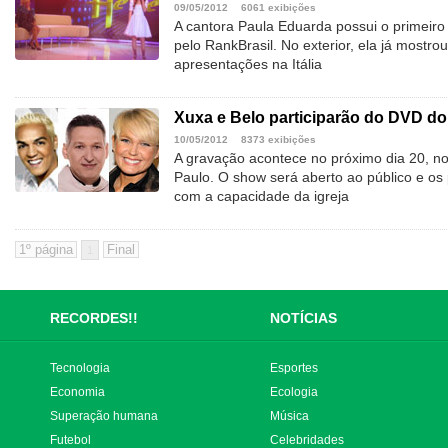
09/05/2012
6061 exibições
A cantora Paula Eduarda possui o primeiro 
pelo RankBrasil. No exterior, ela já mostr
apresentações na Itália
Xuxa e Belo participarão do DVD do
10/05/2012
8373 exibições
A gravação acontece no próximo dia 20, n
Paulo. O show será aberto ao público e os
com a capacidade da igreja
1
RECORDES!!
NOTÍCIAS
Tecnologia
Esportes
Economia
Ecologia
Superação humana
Música
Futebol
Celebridades