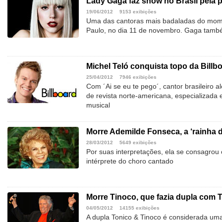
Lady Gaga faz show no Brasil pela p
19/06/2012
9153 exibições
Uma das cantoras mais badaladas do mom
Paulo, no dia 11 de novembro. Gaga també
Michel Teló conquista topo da Billb
25/04/2012
7946 exibições
Com ´Ai se eu te pego´, cantor brasileiro al
de revista norte-americana, especializada 
musical
Morre Ademilde Fonseca, a ‘rainha 
28/03/2012
5649 exibições
Por suas interpretações, ela se consagro
intérprete do choro cantado
Morre Tinoco, que fazia dupla com 
04/05/2012
14155 exibições
A dupla Tonico & Tinoco é considerada um