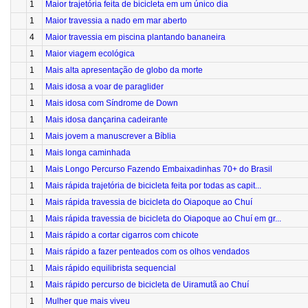
1
Maior trajetória feita de bicicleta em um único dia
1
Maior travessia a nado em mar aberto
4
Maior travessia em piscina plantando bananeira
1
Maior viagem ecológica
1
Mais alta apresentação de globo da morte
1
Mais idosa a voar de paraglider
1
Mais idosa com Síndrome de Down
1
Mais idosa dançarina cadeirante
1
Mais jovem a manuscrever a Bíblia
1
Mais longa caminhada
1
Mais Longo Percurso Fazendo Embaixadinhas 70+ do Brasil
1
Mais rápida trajetória de bicicleta feita por todas as capit...
1
Mais rápida travessia de bicicleta do Oiapoque ao Chuí
1
Mais rápida travessia de bicicleta do Oiapoque ao Chuí em gr...
1
Mais rápido a cortar cigarros com chicote
1
Mais rápido a fazer penteados com os olhos vendados
1
Mais rápido equilibrista sequencial
1
Mais rápido percurso de bicicleta de Uiramutã ao Chuí
1
Mulher que mais viveu