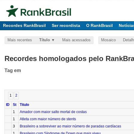
Recordes RankBrasil
Ser recordista
O RankBrasil
Notícia
Mais recentes
Título
Mais acessados
Mosaico
Detal
Recordes homologados pelo RankBras
Tag
em
1
2
ID
St
Titulo
1
Amador com maior salto mortal de costas
1
Atleta com maior número de stents
3
Brasileiro a sobreviver ao maior número de paradas cardíacas
1
Brasileiro com Síndrome de Down que mais viveu