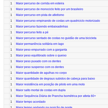
1
Maior percurso de corrida em esteira
1
Maior percurso de monociclo feito por um brasileiro
1
Maior percurso em pista de atletismo
1
Maior percurso empinando de costas um quadriciclo motorizado
1
Maior percurso fazendo embaixadinhas
1
Maior percurso feito a pé
1
Maior percurso sentado de costas no guidão de uma bicicleta
1
Maior permanência solitária em lago
1
Maior peso empurrado com a garganta
1
Maior peso equilibrado sobre o queixo
1
Maior peso puxado com os dentes
1
Maior peso suspenso com os dentes
1
Maior quantidade de agulhas no corpo
1
Maior quantidade de degraus subidos de cabeça para baixo
1
Maior resistência em posição de piloto em uma moto
1
Maior salto mortal de costas em dupla
1
Maior Sequência Diária de Prancha Isométrica por atleta 60+
1
Maior tempo acordado
1
Maior tempo andando na posição de ponte