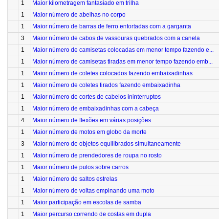
1
Maior kilometragem fantasiado em trilha
1
Maior número de abelhas no corpo
1
Maior número de barras de ferro entortadas com a garganta
3
Maior número de cabos de vassouras quebrados com a canela
1
Maior número de camisetas colocadas em menor tempo fazendo e...
1
Maior número de camisetas tiradas em menor tempo fazendo emb...
1
Maior número de coletes colocados fazendo embaixadinhas
1
Maior número de coletes tirados fazendo embaixadinha
1
Maior número de cortes de cabelos ininterruptos
1
Maior número de embaixadinhas com a cabeça
4
Maior número de flexões em várias posições
1
Maior número de motos em globo da morte
3
Maior número de objetos equilibrados simultaneamente
1
Maior número de prendedores de roupa no rosto
1
Maior número de pulos sobre carros
1
Maior número de saltos estrelas
1
Maior número de voltas empinando uma moto
1
Maior participação em escolas de samba
1
Maior percurso correndo de costas em dupla