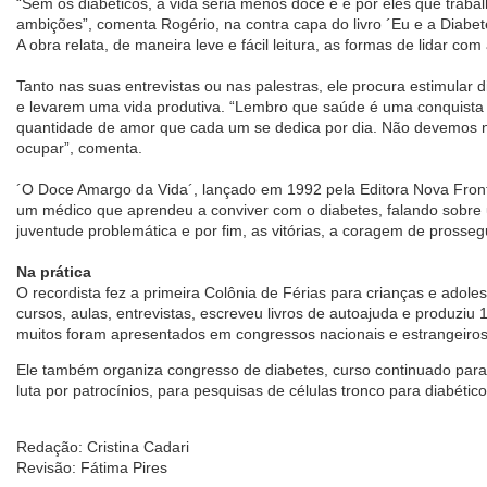
“Sem os diabéticos, a vida seria menos doce e é por eles que trab
ambições”, comenta Rogério, na contra capa do livro ´Eu e a Diabet
A obra relata, de maneira leve e fácil leitura, as formas de lidar com
Tanto nas suas entrevistas ou nas palestras, ele procura estimular 
e levarem uma vida produtiva. “Lembro que saúde é uma conquista di
quantidade de amor que cada um se dedica por dia. Não devemos 
ocupar”, comenta.
´O Doce Amargo da Vida´, lançado em 1992 pela Editora Nova Front
um médico que aprendeu a conviver com o diabetes, falando sobre uma
juventude problemática e por fim, as vitórias, a coragem de prosseg
Na prática
O recordista fez a primeira Colônia de Férias para crianças e adol
cursos, aulas, entrevistas, escreveu livros de autoajuda e produziu 
muitos foram apresentados em congressos nacionais e estrangeiros
Ele também organiza congresso de diabetes, curso continuado para d
luta por patrocínios, para pesquisas de células tronco para diabético
Redação: Cristina Cadari
Revisão: Fátima Pires