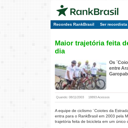
Recordes RankBrasil
Ser recordista
Maior trajetória feita 
dia
Os ´Coio
entre Ar
Garopab
Quando: 08/11/2003
18893 Acessos
A equipe de ciclismo ´Coiotes da Estrad
entra para o RankBrasil em 2003 pela M
trajetória feita de bicicleta em um único 