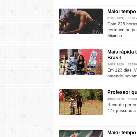
Maior tempo 
01/09/2020
9696 
Com 228 horas,
pertence ao pa
Mixirica
Mais rápida t
Brasil
24/07/2020
39750
Em 123 dias, Va
batendo novame
Professor qu
30/01/2018
15563
Recorde perten
477 pessoas a
Maior tempo