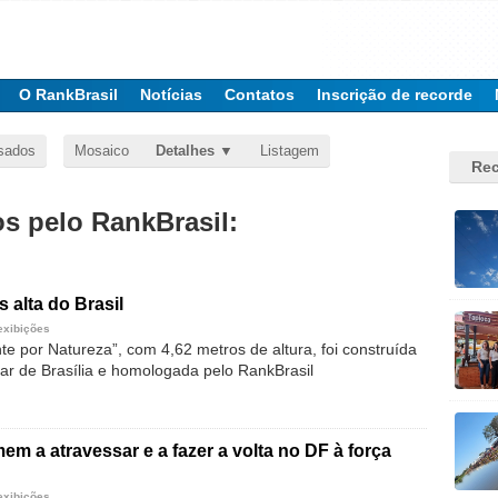
O RankBrasil
Notícias
Contatos
Inscrição de recorde
sados
Mosaico
Detalhes
Listagem
Rec
 pelo RankBrasil:
s alta do Brasil
exibições
nte por Natureza”, com 4,62 metros de altura, foi construída
litar de Brasília e homologada pelo RankBrasil
em a atravessar e a fazer a volta no DF à força
exibições