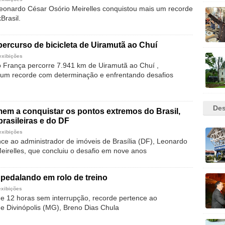
Leonardo César Osório Meirelles conquistou mais um recorde
Brasil.
percurso de bicicleta de Uiramutã ao Chuí
exibições
to França percorre 7.941 km de Uiramutã ao Chuí ,
um recorde com determinação e enfrentando desafios
Des
em a conquistar os pontos extremos do Brasil,
brasileiras e do DF
exibições
ce ao administrador de imóveis de Brasília (DF), Leonardo
eirelles, que concluiu o desafio em nove anos
pedalando em rolo de treino
exibições
 12 horas sem interrupção, recorde pertence ao
de Divinópolis (MG), Breno Dias Chula