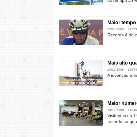
do Amapá ao R
Maior tempo 
22/08/2009
17073
Recorde é do c
Mais alto qua
23/12/2008
15674
A invenção é d
Maior número
23/12/2008
14646
Visitantes do 
recorde, enqua