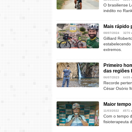
O brasiliense 
inédito no Rank
Mais rápido 
08/07/2024
3270 
Gilliard Rober
estabelecendo 
extremos.
Primeiro hom
das regiões 
06/07/2023
6435 
Recorde perten
César Osório M
Maior tempo 
11/03/2022
4571 
Com o tempo de
fisioterapeuta 