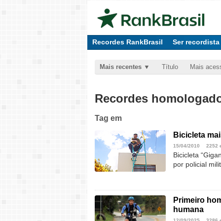
Recordes RankBrasil
Ser recordista
Mais recentes
Título
Mais aces
Recordes homologados
Tag
em
Bicicleta mai
15/04/2010
2252 
Bicicleta “Giga
por policial mi
Primeiro hom
humana
12/09/2025
3286 