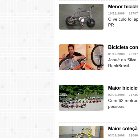
Menor bicicl
19/12/2008
21707
O veículo foi a
PR
Bicicleta co
01/12/2008
29737
Josué da Silva
RankBrasil
Maior bicicle
03/08/2008
21746
Com 62 metros 
pessoas
Maior coleçã
03/08/2008
22060