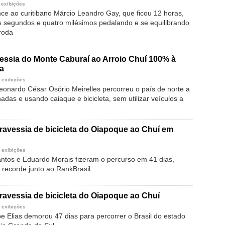
 exibições
ce ao curitibano Márcio Leandro Gay, que ficou 12 horas,
s segundos e quatro milésimos pedalando e se equilibrando
roda
vessia do Monte Caburaí ao Arroio Chuí 100% à
a
 exibições
Leonardo César Osório Meirelles percorreu o país de norte a
das e usando caiaque e bicicleta, sem utilizar veículos a
travessia de bicicleta do Oiapoque ao Chuí em
 exibições
ntos e Eduardo Morais fizeram o percurso em 41 dias,
 recorde junto ao RankBrasil
travessia de bicicleta do Oiapoque ao Chuí
 exibições
pe Elias demorou 47 dias para percorrer o Brasil do estado