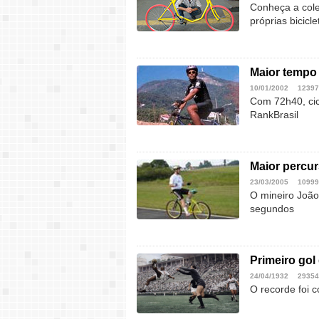
Conheça a coleç
próprias bicicle
Maior tempo 
10/01/2002
12397
Com 72h40, cicl
RankBrasil
Maior percur
23/03/2005
10999
O mineiro João
segundos
Primeiro gol 
24/04/1932
29354
O recorde foi 