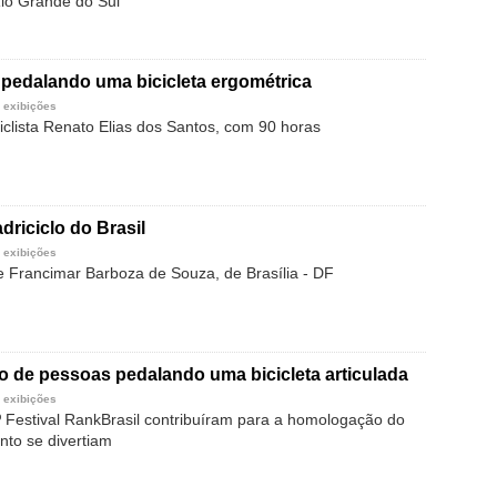
io Grande do Sul
pedalando uma bicicleta ergométrica
 exibições
iclista Renato Elias dos Santos, com 90 horas
driciclo do Brasil
 exibições
e Francimar Barboza de Souza, de Brasília - DF
 de pessoas pedalando uma bicicleta articulada
 exibições
1º Festival RankBrasil contribuíram para a homologação do
nto se divertiam