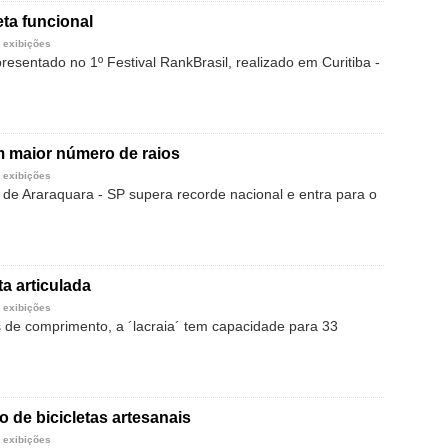
eta funcional
 exibições
presentado no 1º Festival RankBrasil, realizado em Curitiba -
m maior número de raios
 exibições
, de Araraquara - SP supera recorde nacional e entra para o
ta articulada
 exibições
de comprimento, a ´lacraia´ tem capacidade para 33
o de bicicletas artesanais
 exibições