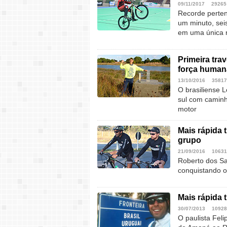
09/11/2017
29265
Recorde perten
um minuto, sei
em uma única 
Primeira tra
força human
13/10/2016
35817
O brasiliense 
sul com caminha
motor
Mais rápida 
grupo
21/09/2016
10631
Roberto dos Sa
conquistando o
Mais rápida 
30/07/2013
10928
O paulista Feli