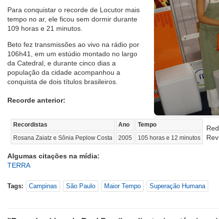
Para conquistar o recorde de Locutor mais
tempo no ar, ele ficou sem dormir durante
109 horas e 21 minutos.
Beto fez transmissões ao vivo na rádio por
106h41, em um estúdio montado no largo
da Catedral, e durante cinco dias a
população da cidade acompanhou a
conquista de dois títulos brasileiros.
Recorde anterior:
Recordistas
Ano
Tempo
Red
Rev
Rosana Zaiatz e Sônia Peplow Costa
2005
105 horas e 12 minutos
Algumas citações na mídia:
TERRA
Tags:
Campinas
São Paulo
Maior Tempo
Superação Humana