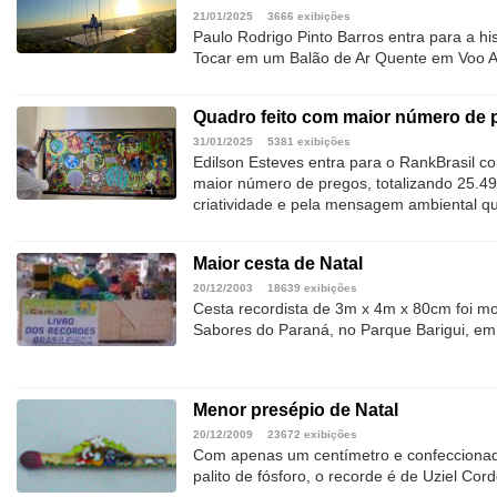
21/01/2025
3666 exibições
Paulo Rodrigo Pinto Barros entra para a hi
Tocar em um Balão de Ar Quente em Voo Al
Quadro feito com maior número de 
31/01/2025
5381 exibições
Edilson Esteves entra para o RankBrasil c
maior número de pregos, totalizando 25.4
criatividade e pela mensagem ambiental qu
Maior cesta de Natal
20/12/2003
18639 exibições
Cesta recordista de 3m x 4m x 80cm foi mo
Sabores do Paraná, no Parque Barigui, em 
Menor presépio de Natal
20/12/2009
23672 exibições
Com apenas um centímetro e confeccionad
palito de fósforo, o recorde é de Uziel Cord