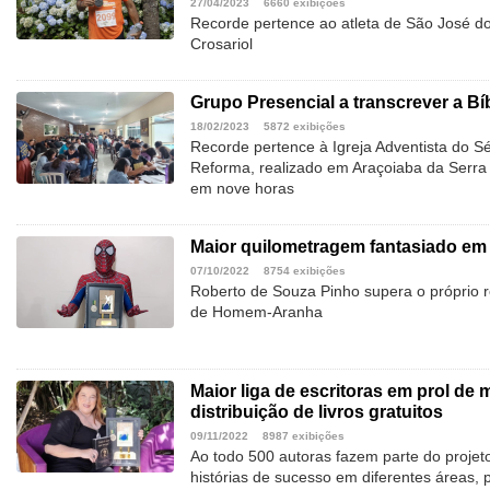
27/04/2023
6660 exibições
Recorde pertence ao atleta de São José do
Crosariol
Grupo Presencial a transcrever a B
18/02/2023
5872 exibições
Recorde pertence à Igreja Adventista do 
Reforma, realizado em Araçoiaba da Serra 
em nove horas
Maior quilometragem fantasiado em
07/10/2022
8754 exibições
Roberto de Souza Pinho supera o próprio r
de Homem-Aranha
Maior liga de escritoras em prol de
distribuição de livros gratuitos
09/11/2022
8987 exibições
Ao todo 500 autoras fazem parte do projeto.
histórias de sucesso em diferentes áreas, 