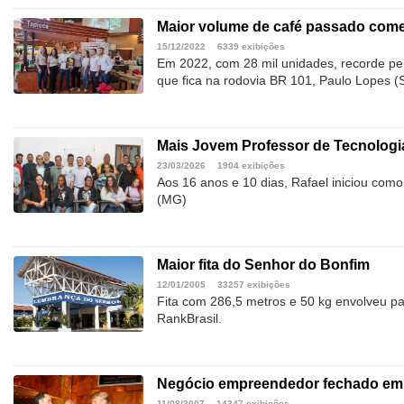
Maior volume de café passado com
15/12/2022
6339 exibições
Em 2022, com 28 mil unidades, recorde p
que fica na rodovia BR 101, Paulo Lopes (
Mais Jovem Professor de Tecnologia
23/03/2026
1904 exibições
Aos 16 anos e 10 dias, Rafael iniciou com
(MG)
Maior fita do Senhor do Bonfim
12/01/2005
33257 exibições
Fita com 286,5 metros e 50 kg envolveu par
RankBrasil.
Negócio empreendedor fechado em
11/08/2007
14347 exibições