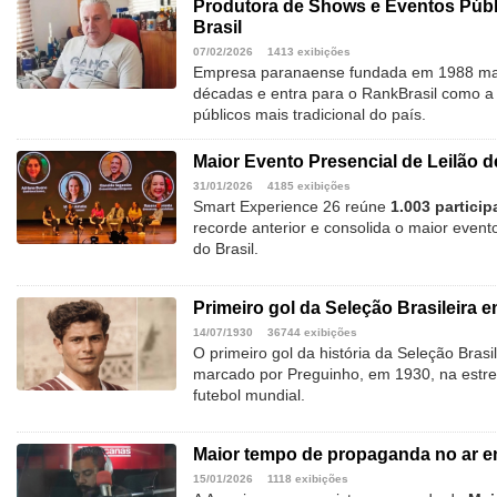
Produtora de Shows e Eventos Públi
Brasil
07/02/2026
1413 exibições
Empresa paranaense fundada em 1988 ma
décadas e entra para o RankBrasil como a
públicos mais tradicional do país.
Maior Evento Presencial de Leilão d
31/01/2026
4185 exibições
Smart Experience 26 reúne
1.003 partici
recorde anterior e consolida o maior evento
do Brasil.
Primeiro gol da Seleção Brasileira
14/07/1930
36744 exibições
O primeiro gol da história da Seleção Bras
marcado por Preguinho, em 1930, na estrei
futebol mundial.
Maior tempo de propaganda no ar e
15/01/2026
1118 exibições