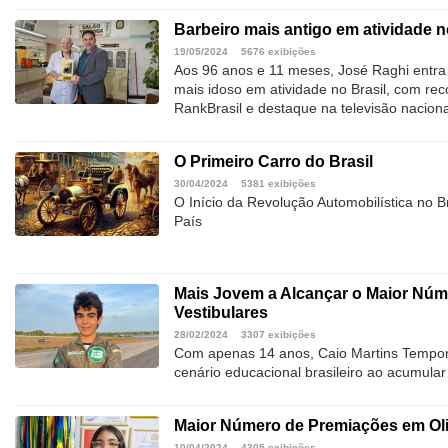
Barbeiro mais antigo em atividade n
19/05/2024
5676 exibições
Aos 96 anos e 11 meses, José Raghi entra 
mais idoso em atividade no Brasil, com re
RankBrasil e destaque na televisão naciona
O Primeiro Carro do Brasil
30/04/2024
5381 exibições
O Início da Revolução Automobilística no B
País
Mais Jovem a Alcançar o Maior Nú
Vestibulares
28/02/2024
3307 exibições
Com apenas 14 anos, Caio Martins Temponi
cenário educacional brasileiro ao acumula
Maior Número de Premiações em Oli
10/04/2024
4305 exibições