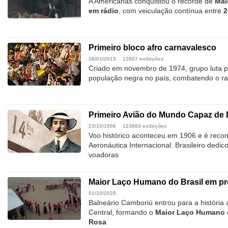
A Americanas conquistou o recorde de
Mai
em rádio
, com veiculação contínua entre
2
Primeiro bloco afro carnavalesco
28/01/2013
12867 exibições
Criado em novembro de 1974, grupo luta pe
população negra no país, combatendo o ra
Primeiro Avião do Mundo Capaz de 
23/10/1906
123683 exibições
Voo histórico aconteceu em 1906 e é reco
Aeronáutica Internacional. Brasileiro dedic
voadoras
Maior Laço Humano do Brasil em pr
01/10/2025
Balneário Camboriú entrou para a história 
Central, formando o
Maior Laço Humano d
Rosa