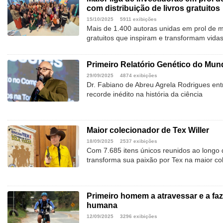
com distribuição de livros gratuitos
15/10/2025
5911 exibições
Mais de 1.400 autoras unidas em prol de m
gratuitos que inspiram e transformam vidas
Primeiro Relatório Genético do Mu
29/09/2025
4874 exibições
Dr. Fabiano de Abreu Agrela Rodrigues ent
recorde inédito na história da ciência
Maior colecionador de Tex Willer
18/09/2025
2537 exibições
Com 7.685 itens únicos reunidos ao longo 
transforma sua paixão por Tex na maior col
Primeiro homem a atravessar e a faze
humana
12/09/2025
3296 exibições