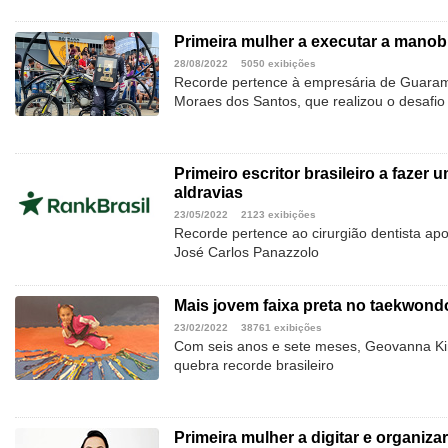
Primeira mulher a executar a manob
28/08/2022
5050 exibições
Recorde pertence à empresária de Guaram
Moraes dos Santos, que realizou o desafi
Primeiro escritor brasileiro a fazer 
aldravias
23/05/2022
2123 exibições
Recorde pertence ao cirurgião dentista ap
José Carlos Panazzolo
Mais jovem faixa preta no taekwond
23/02/2022
38761 exibições
Com seis anos e sete meses, Geovanna Ki
quebra recorde brasileiro
Primeira mulher a digitar e organizar