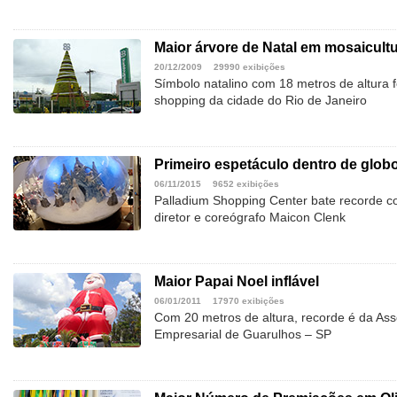
Maior árvore de Natal em mosaicult
20/12/2009
29990 exibições
Símbolo natalino com 18 metros de altura 
shopping da cidade do Rio de Janeiro
Primeiro espetáculo dentro de glob
06/11/2015
9652 exibições
Palladium Shopping Center bate recorde c
diretor e coreógrafo Maicon Clenk
Maior Papai Noel inflável
06/01/2011
17970 exibições
Com 20 metros de altura, recorde é da As
Empresarial de Guarulhos – SP