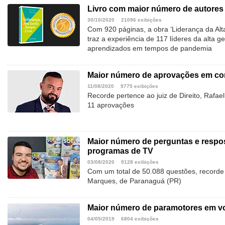
Livro com maior número de autores 
30/10/2020
21096 exibições
Com 920 páginas, a obra ‘Liderança da Al
traz a experiência de 117 líderes da alta g
aprendizados em tempos de pandemia
Maior número de aprovações em con
11/08/2020
9775 exibições
Recorde pertence ao juiz de Direito, Rafae
11 aprovações
Maior número de perguntas e respos
programas de TV
03/08/2020
9128 exibições
Com um total de 50.088 questões, recorde
Marques, de Paranaguá (PR)
Maior número de paramotores em v
04/05/2019
6804 exibições