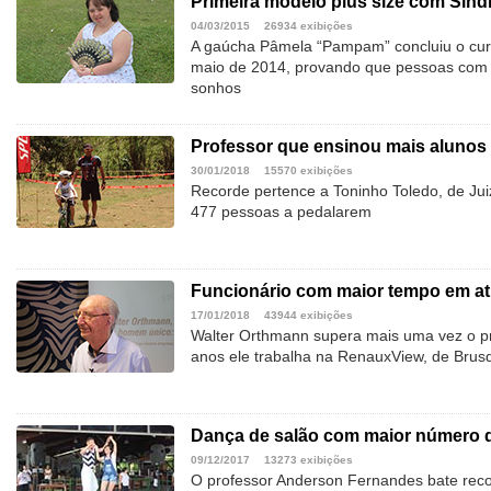
Primeira modelo plus size com Sín
04/03/2015
26934 exibições
A gaúcha Pâmela “Pampam” concluiu o curs
maio de 2014, provando que pessoas com a
sonhos
Professor que ensinou mais alunos 
30/01/2018
15570 exibições
Recorde pertence a Toninho Toledo, de Jui
477 pessoas a pedalarem
Funcionário com maior tempo em a
17/01/2018
43944 exibições
Walter Orthmann supera mais uma vez o pró
anos ele trabalha na RenauxView, de Brus
Dança de salão com maior número d
09/12/2017
13273 exibições
O professor Anderson Fernandes bate recor