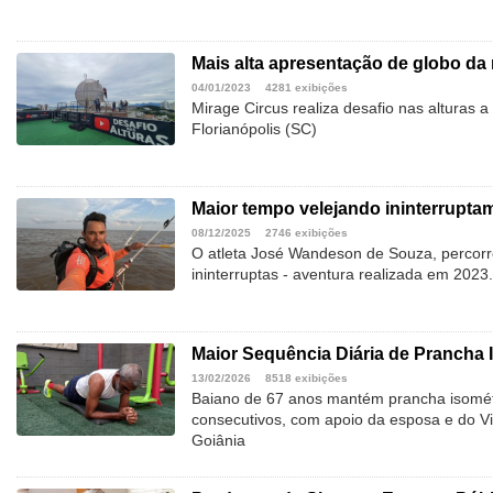
Mais alta apresentação de globo da
04/01/2023
4281 exibições
Mirage Circus realiza desafio nas alturas 
Florianópolis (SC)
Maior tempo velejando ininterruptam
08/12/2025
2746 exibições
O atleta José Wandeson de Souza, percor
ininterruptas - aventura realizada em 2023.
Maior Sequência Diária de Prancha I
13/02/2026
8518 exibições
Baiano de 67 anos mantém prancha isométr
consecutivos, com apoio da esposa e do Vi
Goiânia