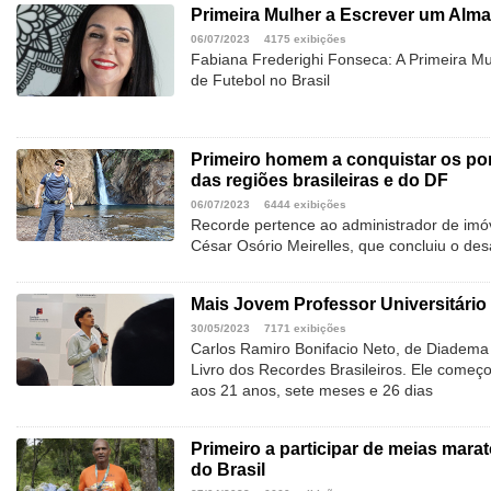
Primeira Mulher a Escrever um Alma
06/07/2023
4175 exibições
Fabiana Frederighi Fonseca: A Primeira M
de Futebol no Brasil
Primeiro homem a conquistar os pon
das regiões brasileiras e do DF
06/07/2023
6444 exibições
Recorde pertence ao administrador de imóv
César Osório Meirelles, que concluiu o de
Mais Jovem Professor Universitário 
30/05/2023
7171 exibições
Carlos Ramiro Bonifacio Neto, de Diadema 
Livro dos Recordes Brasileiros. Ele começ
aos 21 anos, sete meses e 26 dias
Primeiro a participar de meias mar
do Brasil