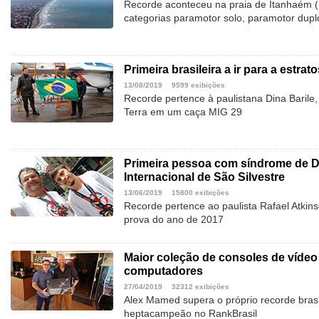
Recorde aconteceu na praia de Itanhaém (S
categorias paramotor solo, paramotor duplo
Primeira brasileira a ir para a estrat
13/08/2019
9599 exibições
Recorde pertence à paulistana Dina Barile,
Terra em um caça MIG 29
Primeira pessoa com síndrome de D
Internacional de São Silvestre
13/06/2019
15800 exibições
Recorde pertence ao paulista Rafael Atkins
prova do ano de 2017
Maior coleção de consoles de vídeo
computadores
27/04/2019
32312 exibições
Alex Mamed supera o próprio recorde brasi
heptacampeão no RankBrasil