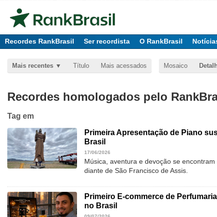
Recordes RankBrasil
Ser recordista
O RankBrasil
Notícia
Mais recentes
Título
Mais acessados
Mosaico
Detal
Recordes homologados pelo RankBras
Tag
em
Primeira Apresentação de Piano su
Brasil
17/06/2026
Música, aventura e devoção se encontram
diante de São Francisco de Assis.
Primeiro E-commerce de Perfumaria
no Brasil
09/07/2026