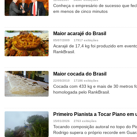
Conheça o empresário de sucesso que f
em menos de cinco minutos
Maior acarajé do Brasil
05/07/2009
17917 exibições
Acarajé de 17,4 kg foi produzido em even
RankBrasil.
Maior cocada do Brasil
22/05/2010
17186 exibições
Cocada com 433 kg e mais de 30 metros fo
homologada pelo RankBrasil.
Primeiro Pianista a Tocar Piano em 
15/01/2026
2763 exibições
Tocando composição autoral no topo do Pi
Rodrigo supera o próprio recorde em Gua