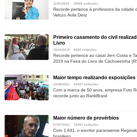
11/01/2022
15805 exibições
Recorde pertence à professora da cidade d
Velozo Ávila Diniz
Primeiro casamento do civil realiza
Livro
19/10/2019
6353 exibições
Recorde pertence ao casal Jerri Costa e T
2019 na Feira do Livro de Cachoeirinha (R
Maior tempo realizando exposições 
13/08/2021
15657 exibições
Com a marca de 50 anos, empresa Foto Re
recorde junto ao RankBrasil
Maior número de provérbios
07/07/2021
14091 exibições
Com 1.641, o escritor paranaense Reginal
brasileiro