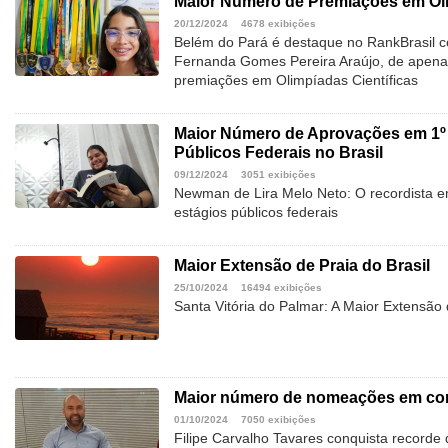
Maior Número de Premiações em Oli
20/12/2024
4678 exibições
Belém do Pará é destaque no RankBrasil c
Fernanda Gomes Pereira Araújo, de apena
premiações em Olimpíadas Científicas
Maior Número de Aprovações em 1º 
Públicos Federais no Brasil
09/12/2024
3051 exibições
Newman de Lira Melo Neto: O recordista e
estágios públicos federais
Maior Extensão de Praia do Brasil
25/10/2024
16494 exibições
Santa Vitória do Palmar: A Maior Extensão 
Maior número de nomeações em con
01/10/2024
7050 exibições
Filipe Carvalho Tavares conquista record