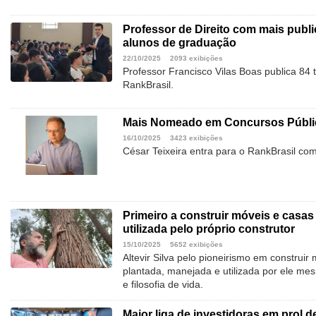
Professor de Direito com mais publ
alunos de graduação
22/10/2025
2093 exibições
Professor Francisco Vilas Boas publica 84 
RankBrasil.
Mais Nomeado em Concursos Públic
16/10/2025
3423 exibições
César Teixeira entra para o RankBrasil co
Primeiro a construir móveis e casa
utilizada pelo próprio construtor
15/10/2025
5652 exibições
Altevir Silva pelo pioneirismo em construi
plantada, manejada e utilizada por ele mes
e filosofia de vida.
Maior liga de investidoras em prol 