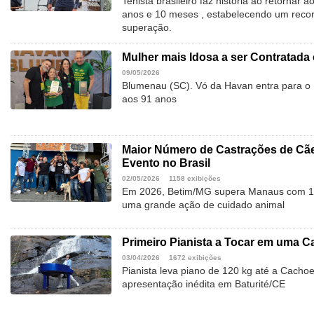
Tenista brasileiro faz história ao retornar 
anos e 10 meses , estabelecendo um recor
superação.
Mulher mais Idosa a ser Contratada 
09/05/2026
Blumenau (SC). Vó da Havan entra para o 
aos 91 anos
Maior Número de Castrações de Cã
Evento no Brasil
02/05/2026
1158 exibições
Em 2026, Betim/MG supera Manaus com 1.
uma grande ação de cuidado animal
Primeiro Pianista a Tocar em uma Ca
03/04/2026
1672 exibições
Pianista leva piano de 120 kg até a Cachoei
apresentação inédita em Baturité/CE