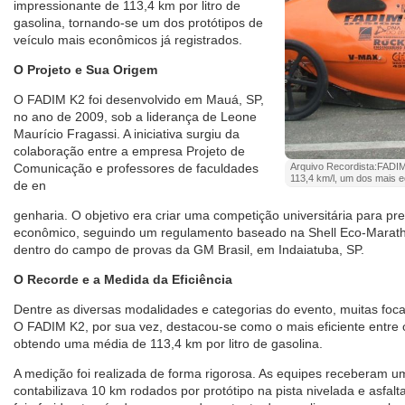
impressionante de 113,4 km por litro de
gasolina, tornando-se um dos protótipos de
veículo mais econômicos já registrados.
O Projeto e Sua Origem
O FADIM K2 foi desenvolvido em Mauá, SP,
no ano de 2009, sob a liderança de Leone
Maurício Fragassi. A iniciativa surgiu da
colaboração entre a empresa Projeto de
Comunicação e professores de faculdades
Arquivo Recordista:FADIM 
113,4 km/l, um dos mais e
de en
genharia. O objetivo era criar uma competição universitária para pr
econômico, seguindo um regulamento baseado na Shell Eco-Maratho
dentro do campo de provas da GM Brasil, em Indaiatuba, SP.
O Recorde e a Medida da Eficiência
Dentre as diversas modalidades e categorias do evento, muitas foca
O FADIM K2, por sua vez, destacou-se como o mais eficiente entre o
obtendo uma média de 113,4 km por litro de gasolina.
A medição foi realizada de forma rigorosa. As equipes receberam 
contabilizava 10 km rodados por protótipo na pista nivelada e asfa