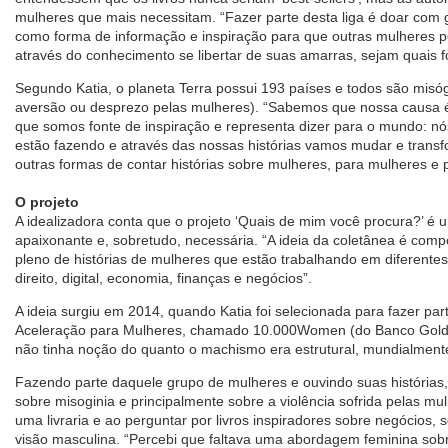
mulheres que mais necessitam. “Fazer parte desta liga é doar com g
como forma de informação e inspiração para que outras mulheres 
através do conhecimento se libertar de suas amarras, sejam quais f
Segundo Katia, o planeta Terra possui 193 países e todos são misó
aversão ou desprezo pelas mulheres). “Sabemos que nossa causa é 
que somos fonte de inspiração e representa dizer para o mundo: n
estão fazendo e através das nossas histórias vamos mudar e trans
outras formas de contar histórias sobre mulheres, para mulheres e 
O projeto
A idealizadora conta que o projeto ‘Quais de mim você procura?’ é um
apaixonante e, sobretudo, necessária. “A ideia da coletânea é compo
pleno de histórias de mulheres que estão trabalhando em diferente
direito, digital, economia, finanças e negócios”.
A ideia surgiu em 2014, quando Katia foi selecionada para fazer p
Aceleração para Mulheres, chamado 10.000Women (do Banco Gold
não tinha noção do quanto o machismo era estrutural, mundialmente
Fazendo parte daquele grupo de mulheres e ouvindo suas histórias,
sobre misoginia e principalmente sobre a violência sofrida pelas mul
uma livraria e ao perguntar por livros inspiradores sobre negócios, 
visão masculina. “Percebi que faltava uma abordagem feminina sobre