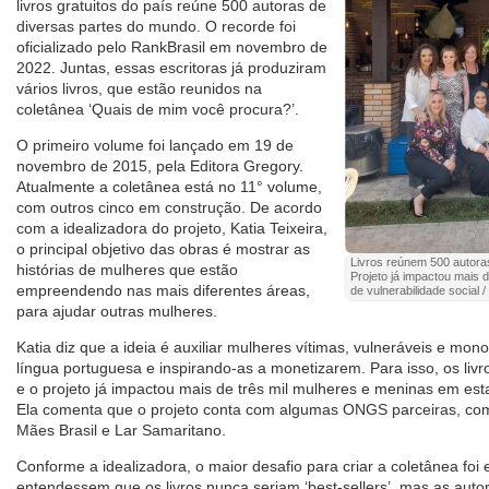
livros gratuitos do país reúne 500 autoras de
diversas partes do mundo. O recorde foi
oficializado pelo RankBrasil em novembro de
2022. Juntas, essas escritoras já produziram
vários livros, que estão reunidos na
coletânea ‘Quais de mim você procura?’.
O primeiro volume foi lançado em 19 de
novembro de 2015, pela Editora Gregory.
Atualmente a coletânea está no 11° volume,
com outros cinco em construção. De acordo
com a idealizadora do projeto, Katia Teixeira,
o principal objetivo das obras é mostrar as
Livros reúnem 500 autoras
histórias de mulheres que estão
Projeto já impactou mais 
empreendendo nas mais diferentes áreas,
de vulnerabilidade social /
para ajudar outras mulheres.
Katia diz que a ideia é auxiliar mulheres vítimas, vulneráveis e mon
língua portuguesa e inspirando-as a monetizarem. Para isso, os livr
e o projeto já impactou mais de três mil mulheres e meninas em esta
Ela comenta que o projeto conta com algumas ONGS parceiras, co
Mães Brasil e Lar Samaritano.
Conforme a idealizadora, o maior desafio para criar a coletânea foi
entendessem que os livros nunca seriam ‘best-sellers’, mas as autor