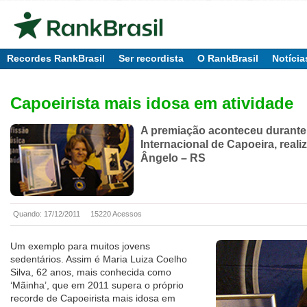
Recordes RankBrasil
Ser recordista
O RankBrasil
Notícia
Capoeirista mais idosa em atividade
A premiação aconteceu durante
Internacional de Capoeira, real
Ângelo – RS
Quando: 17/12/2011
15220 Acessos
Um exemplo para muitos jovens
sedentários. Assim é Maria Luiza Coelho
Silva, 62 anos, mais conhecida como
‘Mãinha’, que em 2011 supera o próprio
recorde de Capoeirista mais idosa em