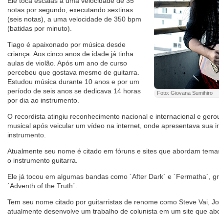
Ele toca escalas a uma velocidade de 35
notas por segundo, executando sextinas
(seis notas), a uma velocidade de 350 bpm
(batidas por minuto).
Tiago é apaixonado por música desde
criança. Aos cinco anos de idade já tinha
aulas de violão. Após um ano de curso
percebeu que gostava mesmo de guitarra.
Estudou música durante 10 anos e por um
período de seis anos se dedicava 14 horas
Foto: Giovana Sumihiro
por dia ao instrumento.
O recordista atingiu reconhecimento nacional e internacional e ger
musical após veicular um vídeo na internet, onde apresentava sua in
instrumento.
Atualmente seu nome é citado em fóruns e sites que abordam tema
o instrumento guitarra.
Ele já tocou em algumas bandas como ´After Dark´ e ´Fermatha´, g
´Adventh of the Truth´.
Tem seu nome citado por guitarristas de renome como Steve Vai, Jo
atualmente desenvolve um trabalho de colunista em um site que ab