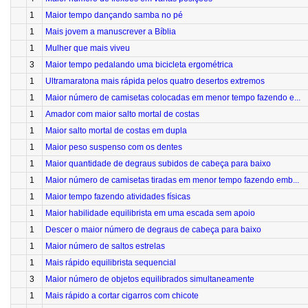
1
Maior tempo dançando samba no pé
1
Mais jovem a manuscrever a Bíblia
1
Mulher que mais viveu
3
Maior tempo pedalando uma bicicleta ergométrica
1
Ultramaratona mais rápida pelos quatro desertos extremos
1
Maior número de camisetas colocadas em menor tempo fazendo e...
1
Amador com maior salto mortal de costas
1
Maior salto mortal de costas em dupla
1
Maior peso suspenso com os dentes
1
Maior quantidade de degraus subidos de cabeça para baixo
1
Maior número de camisetas tiradas em menor tempo fazendo emb...
1
Maior tempo fazendo atividades físicas
1
Maior habilidade equilibrista em uma escada sem apoio
1
Descer o maior número de degraus de cabeça para baixo
1
Maior número de saltos estrelas
1
Mais rápido equilibrista sequencial
3
Maior número de objetos equilibrados simultaneamente
1
Mais rápido a cortar cigarros com chicote