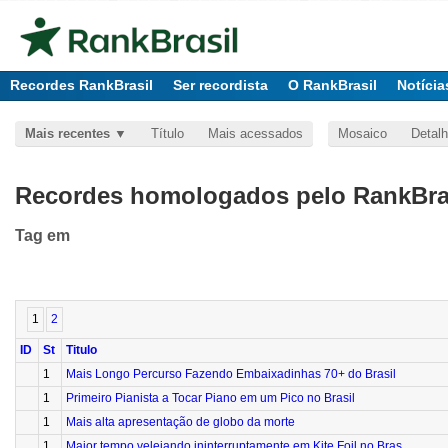
Recordes RankBrasil
Ser recordista
O RankBrasil
Notícia
Mais recentes
Título
Mais acessados
Mosaico
Detal
Recordes homologados pelo RankBras
Tag
em
1
2
ID
St
Titulo
1
Mais Longo Percurso Fazendo Embaixadinhas 70+ do Brasil
1
Primeiro Pianista a Tocar Piano em um Pico no Brasil
1
Mais alta apresentação de globo da morte
1
Maior tempo velejando ininterruptamente em Kite Foil no Bras...