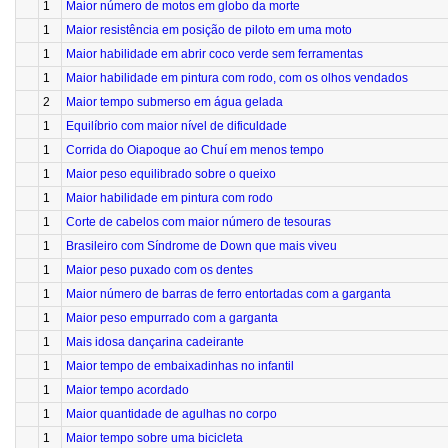
1
Maior número de motos em globo da morte
1
Maior resistência em posição de piloto em uma moto
1
Maior habilidade em abrir coco verde sem ferramentas
1
Maior habilidade em pintura com rodo, com os olhos vendados
2
Maior tempo submerso em água gelada
1
Equilíbrio com maior nível de dificuldade
1
Corrida do Oiapoque ao Chuí em menos tempo
1
Maior peso equilibrado sobre o queixo
1
Maior habilidade em pintura com rodo
1
Corte de cabelos com maior número de tesouras
1
Brasileiro com Síndrome de Down que mais viveu
1
Maior peso puxado com os dentes
1
Maior número de barras de ferro entortadas com a garganta
1
Maior peso empurrado com a garganta
1
Mais idosa dançarina cadeirante
1
Maior tempo de embaixadinhas no infantil
1
Maior tempo acordado
1
Maior quantidade de agulhas no corpo
1
Maior tempo sobre uma bicicleta