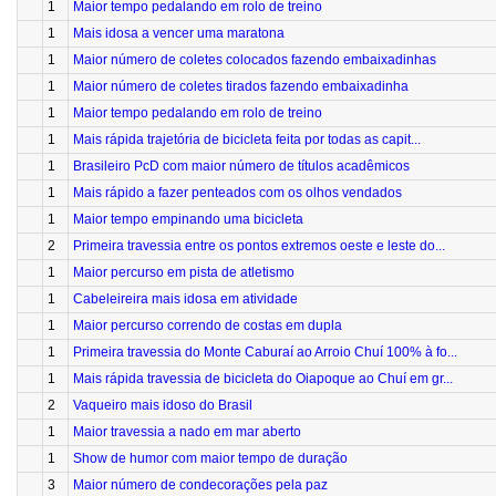
1
Maior tempo pedalando em rolo de treino
1
Mais idosa a vencer uma maratona
1
Maior número de coletes colocados fazendo embaixadinhas
1
Maior número de coletes tirados fazendo embaixadinha
1
Maior tempo pedalando em rolo de treino
1
Mais rápida trajetória de bicicleta feita por todas as capit...
1
Brasileiro PcD com maior número de títulos acadêmicos
1
Mais rápido a fazer penteados com os olhos vendados
1
Maior tempo empinando uma bicicleta
2
Primeira travessia entre os pontos extremos oeste e leste do...
1
Maior percurso em pista de atletismo
1
Cabeleireira mais idosa em atividade
1
Maior percurso correndo de costas em dupla
1
Primeira travessia do Monte Caburaí ao Arroio Chuí 100% à fo...
1
Mais rápida travessia de bicicleta do Oiapoque ao Chuí em gr...
2
Vaqueiro mais idoso do Brasil
1
Maior travessia a nado em mar aberto
1
Show de humor com maior tempo de duração
3
Maior número de condecorações pela paz