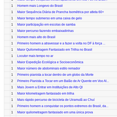
1
Homem mais Longevo do Brasil
1
Maior Sequência Diária de Prancha Isométrica por atleta 60+
1
Maior tempo submerso em uma caixa de gelo
1
Maior participação em escolas de samba
1
Maior percurso fazendo embaixadinhas
1
Homem mais alto do Brasil
1
Primeiro homem a atravessar e a fazer a volta no DF à força ...
1
Maior Quilometragem Fantasiado em Trilha no Brasil
1
Locutor mais tempo no ar
1
Maior Expedição Ecológica e Socioeconômica
1
Maior número de abdominais estilo remador
1
Primeiro pianista a tocar dentro de um globo da Morte
2
Primeiro Pianista a Tocar em um Balão de Ar Quente em Voo Al...
1
Mais Jovem a Entrar em Instituições de Alto QI
1
Maior kilometragem fantasiado em trilha
1
Mais rápido percurso de bicicleta de Uiramutã ao Chuí
1
Primeiro homem a conquistar os pontos extremos do Brasil, da...
1
Maior quilometragem fantasiado em uma única prova