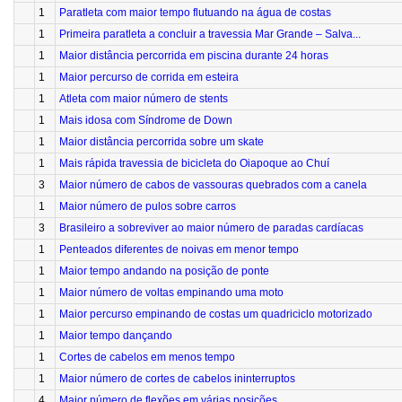
1
Paratleta com maior tempo flutuando na água de costas
1
Primeira paratleta a concluir a travessia Mar Grande – Salva...
1
Maior distância percorrida em piscina durante 24 horas
1
Maior percurso de corrida em esteira
1
Atleta com maior número de stents
1
Mais idosa com Síndrome de Down
1
Maior distância percorrida sobre um skate
1
Mais rápida travessia de bicicleta do Oiapoque ao Chuí
3
Maior número de cabos de vassouras quebrados com a canela
1
Maior número de pulos sobre carros
3
Brasileiro a sobreviver ao maior número de paradas cardíacas
1
Penteados diferentes de noivas em menor tempo
1
Maior tempo andando na posição de ponte
1
Maior número de voltas empinando uma moto
1
Maior percurso empinando de costas um quadriciclo motorizado
1
Maior tempo dançando
1
Cortes de cabelos em menos tempo
1
Maior número de cortes de cabelos ininterruptos
4
Maior número de flexões em várias posições