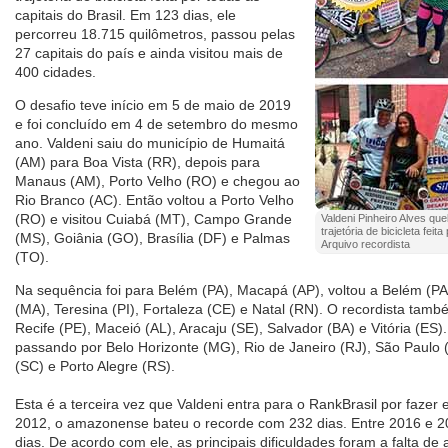
capitais do Brasil. Em 123 dias, ele
percorreu 18.715 quilômetros, passou pelas
27 capitais do país e ainda visitou mais de
400 cidades.
O desafio teve início em 5 de maio de 2019
e foi concluído em 4 de setembro do mesmo
ano. Valdeni saiu do município de Humaitá
(AM) para Boa Vista (RR), depois para
Manaus (AM), Porto Velho (RO) e chegou ao
Rio Branco (AC). Então voltou a Porto Velho
(RO) e visitou Cuiabá (MT), Campo Grande
Valdeni Pinheiro Alves qu
trajetória de bicicleta feit
(MS), Goiânia (GO), Brasília (DF) e Palmas
Arquivo recordista
(TO).
Na sequência foi para Belém (PA), Macapá (AP), voltou a Belém (PA
(MA), Teresina (PI), Fortaleza (CE) e Natal (RN). O recordista tamb
Recife (PE), Maceió (AL), Aracaju (SE), Salvador (BA) e Vitória (ES)
passando por Belo Horizonte (MG), Rio de Janeiro (RJ), São Paulo (S
(SC) e Porto Alegre (RS).
Esta é a terceira vez que Valdeni entra para o RankBrasil por fazer 
2012, o amazonense bateu o recorde com 232 dias. Entre 2016 e 
dias. De acordo com ele, as principais dificuldades foram a falta d