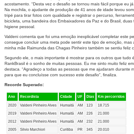
acostamento. “Desta vez o desafio se tornou mais fácil porque eu já 
Na mochila, o ajudante de produção de 41 anos de idade levou some
tripé para tirar fotos com qualidade e registrar o percurso, ferram
bicicleta, uma bandeira dos Embaixadores da Paz e do Brasil, duas 
higiene pessoal.
Valdeni comenta que foi uma emoção inexplicável completar este 
consegue concluir uma meta pode sentir este tipo de emoção, mas 
minha mãe Raimunda das Chagas Pinheiro também se sentiu feliz c
Segundo ele, o mais importante é mostrar para os outros que tudo é 
RankBrasil é o sonho de muitas pessoas. Eu me sinto muito feliz em f
destaca. “Agradeço a todas as pessoas que me ajudaram durante min
para que eu concluísse com sucesso este desafio”, finaliza.
Recorde Superado:
Ano
Recordista
Cidade
UF
Dias
Km percorridos
2020
Valdeni Pinheiro Alves
Humaitá
AM
123
18.715
2019
Valdeni Pinheiro Alves
Humaitá
AM
226
21.000
2012
Valdeni Pinheiro Alves
Humaitá
AM
232
21.000
2005
Silvio Marchiori
Curitiba
PR
345
20.010