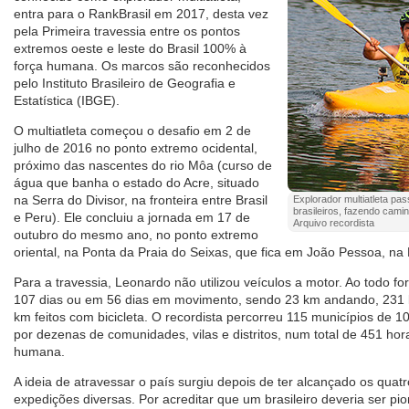
entra para o RankBrasil em 2017, desta vez
pela Primeira travessia entre os pontos
extremos oeste e leste do Brasil 100% à
força humana. Os marcos são reconhecidos
pelo Instituto Brasileiro de Geografia e
Estatística (IBGE).
O multiatleta começou o desafio em 2 de
julho de 2016 no ponto extremo ocidental,
próximo das nascentes do rio Môa (curso de
água que banha o estado do Acre, situado
na Serra do Divisor, na fronteira entre Brasil
Explorador multiatleta pa
brasileiros, fazendo cami
e Peru). Ele concluiu a jornada em 17 de
Arquivo recordista
outubro do mesmo ano, no ponto extremo
oriental, na Ponta da Praia do Seixas, que fica em João Pessoa, na
Para a travessia, Leonardo não utilizou veículos a motor. Ao todo 
107 dias ou em 56 dias em movimento, sendo 23 km andando, 231
km feitos com bicicleta. O recordista percorreu 115 municípios de 1
por dezenas de comunidades, vilas e distritos, num total de 451 ho
humana.
A ideia de atravessar o país surgiu depois de ter alcançado os quat
expedições diversas. Por acreditar que um brasileiro deveria ser pi