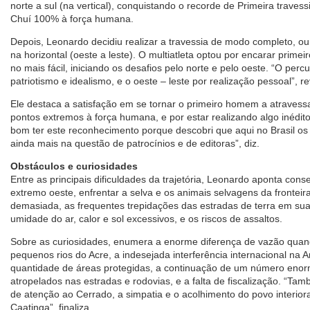
norte a sul (na vertical), conquistando o recorde de Primeira traves
Chuí 100% à força humana.
Depois, Leonardo decidiu realizar a travessia de modo completo, ou
na horizontal (oeste a leste). O multiatleta optou por encarar primeiro
no mais fácil, iniciando os desafios pelo norte e pelo oeste. “O percu
patriotismo e idealismo, e o oeste – leste por realização pessoal”, re
Ele destaca a satisfação em se tornar o primeiro homem a atravessa
pontos extremos à força humana, e por estar realizando algo inédito
bom ter este reconhecimento porque descobri que aqui no Brasil os 
ainda mais na questão de patrocínios e de editoras”, diz.
Obstáculos e curiosidades
Entre as principais dificuldades da trajetória, Leonardo aponta cons
extremo oeste, enfrentar a selva e os animais selvagens da fronteir
demasiada, as frequentes trepidações das estradas de terra em suas
umidade do ar, calor e sol excessivos, e os riscos de assaltos.
Sobre as curiosidades, enumera a enorme diferença de vazão quan
pequenos rios do Acre, a indesejada interferência internacional na 
quantidade de áreas protegidas, a continuação de um número enor
atropelados nas estradas e rodovias, e a falta de fiscalização. “Tamb
de atenção ao Cerrado, a simpatia e o acolhimento do povo interior
Caatinga”, finaliza.