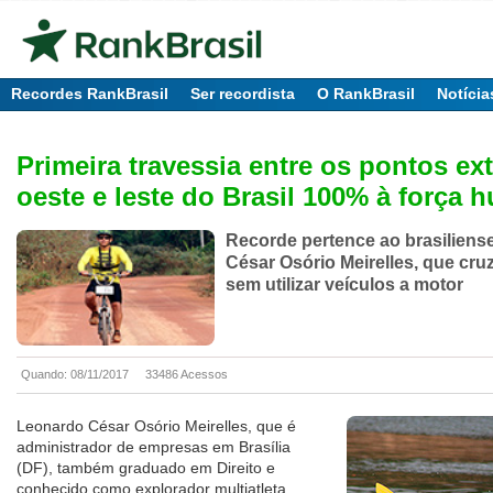
Recordes RankBrasil
Ser recordista
O RankBrasil
Notícia
Primeira travessia entre os pontos e
oeste e leste do Brasil 100% à força
Recorde pertence ao brasiliens
César Osório Meirelles, que cru
sem utilizar veículos a motor
Quando: 08/11/2017
33486 Acessos
Leonardo César Osório Meirelles, que é
administrador de empresas em Brasília
(DF), também graduado em Direito e
conhecido como explorador multiatleta,