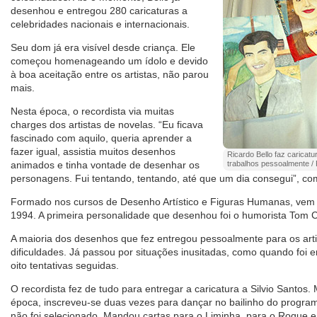
desenhou e entregou 280 caricaturas a
celebridades nacionais e internacionais.
Seu dom já era visível desde criança. Ele
começou homenageando um ídolo e devido
à boa aceitação entre os artistas, não parou
mais.
Nesta época, o recordista via muitas
charges dos artistas de novelas. “Eu ficava
fascinado com aquilo, queria aprender a
fazer igual, assistia muitos desenhos
Ricardo Bello faz caricat
animados e tinha vontade de desenhar os
trabalhos pessoalmente / 
personagens. Fui tentando, tentando, até que um dia consegui”, co
Formado nos cursos de Desenho Artístico e Figuras Humanas, vem 
1994. A primeira personalidade que desenhou foi o humorista Tom C
A maioria dos desenhos que fez entregou pessoalmente para os art
dificuldades. Já passou por situações inusitadas, como quando foi e
oito tentativas seguidas.
O recordista fez de tudo para entregar a caricatura a Silvio Sant
época, inscreveu-se duas vezes para dançar no bailinho do prog
não foi selecionado. Mandou cartas para o Liminha, para o Roque e 