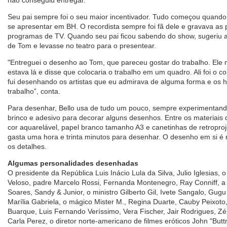
não conseguiu entregar.
Seu pai sempre foi o seu maior incentivador. Tudo começou quando 
se apresentar em BH. O recordista sempre foi fã dele e gravava as p
programas de TV. Quando seu pai ficou sabendo do show, sugeriu a
de Tom e levasse no teatro para o presentear.
"Entreguei o desenho ao Tom, que pareceu gostar do trabalho. El
estava lá e disse que colocaria o trabalho em um quadro. Ali foi o co
fui desenhando os artistas que eu admirava de alguma forma e 
trabalho”, conta.
Para desenhar, Bello usa de tudo um pouco, sempre experimentando
brinco e adesivo para decorar alguns desenhos. Entre os materiais q
cor aquarelável, papel branco tamanho A3 e canetinhas de retroproj
gasta uma hora e trinta minutos para desenhar. O desenho em si é
os detalhes.
Algumas personalidades desenhadas
O presidente da República Luis Inácio Lula da Silva, Julio Iglesias, 
Veloso, padre Marcelo Rossi, Fernanda Montenegro, Ray Conniff, a 
Soares, Sandy & Junior, o ministro Gilberto Gil, Ivete Sangalo, Gug
Marília Gabriela, o mágico Mister M., Regina Duarte, Cauby Peixot
Buarque, Luis Fernando Veríssimo, Vera Fischer, Jair Rodrigues, Zé
Carla Perez, o diretor norte-americano de filmes eróticos John "Butt