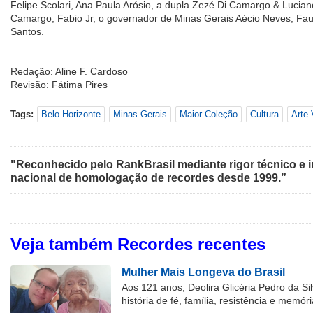
Felipe Scolari, Ana Paula Arósio, a dupla Zezé Di Camargo & Lucian
Camargo, Fabio Jr, o governador de Minas Gerais Aécio Neves, Faus
Santos.
Redação: Aline F. Cardoso
Revisão: Fátima Pires
Tags:
Belo Horizonte
Minas Gerais
Maior Coleção
Cultura
Arte 
"Reconhecido pelo RankBrasil mediante rigor técnico e i
nacional de homologação de recordes desde 1999.”
Veja também Recordes recentes
Mulher Mais Longeva do Brasil
Aos 121 anos, Deolira Glicéria Pedro da Si
história de fé, família, resistência e memóri