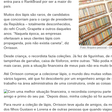
entra para o RankBrasil por ser a maior do
país.
Muitos dos lápis são raros, de candidatos
que concorriam para o cargo de presidente
da República – totalmente desconhecidos,
do refri Crush, Grapette e outros daqueles
anos. “Naquela época, as empresas
ofertavam a seus clientes lápis com
propaganda, pois não existia caneta”, diz
Orrisson.
Foto: Arquivo pessoal - O
Desde criança, o recordista fazia coleções. Já fez de figurinhas, de
tampinhas de garrafas, caixa de fósforos, entre outras. “Não podia 
mais caras, pois a situação financeira de meus pais não era muito b
Até Orrisson começar a colecionar lápis, o mundo deu muitas voltas
vários lugares, até que foi descoberto por um engenheiro amigo de
trabalho na área administrativa de uma construtora, onde as coisa
Com uma melhor situação financeira, o recordista comprou parte
amigo e primo do seu pai. “Depois disso, minha coleção só foi aum
Para reunir a coleção de lápis, Orrisson teve ajuda de amigos, da m
dos filhos Gustavo e Lorena e de outras pessoas que quando viajava