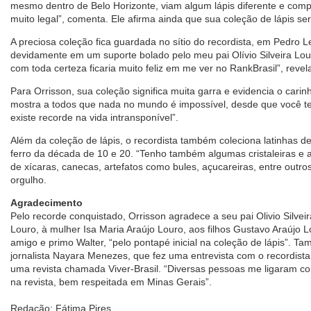
mesmo dentro de Belo Horizonte, viam algum lápis diferente e comp
muito legal”, comenta. Ele afirma ainda que sua coleção de lápis se
A preciosa coleção fica guardada no sítio do recordista, em Pedro 
devidamente em um suporte bolado pelo meu pai Olívio Silveira Louro
com toda certeza ficaria muito feliz em me ver no RankBrasil”, revel
Para Orrisson, sua coleção significa muita garra e evidencia o carin
mostra a todos que nada no mundo é impossível, desde que você te
existe recorde na vida intransponível”.
Além da coleção de lápis, o recordista também coleciona latinhas d
ferro da década de 10 e 20. “Tenho também algumas cristaleiras 
de xícaras, canecas, artefatos como bules, açucareiras, entre outro
orgulho.
Agradecimento
Pelo recorde conquistado, Orrisson agradece a seu pai Olivio Silvei
Louro, à mulher Isa Maria Araújo Louro, aos filhos Gustavo Araújo 
amigo e primo Walter, “pelo pontapé inicial na coleção de lápis”. 
jornalista Nayara Menezes, que fez uma entrevista com o recordista
uma revista chamada Viver-Brasil. “Diversas pessoas me ligaram 
na revista, bem respeitada em Minas Gerais”.
Redação: Fátima Pires