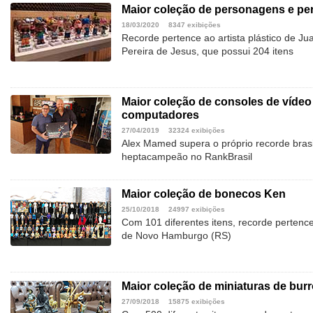
Maior coleção de personagens e pe
18/03/2020
8347 exibições
Recorde pertence ao artista plástico de Ju
Pereira de Jesus, que possui 204 itens
Maior coleção de consoles de vídeo
computadores
27/04/2019
32324 exibições
Alex Mamed supera o próprio recorde brasi
heptacampeão no RankBrasil
Maior coleção de bonecos Ken
25/10/2018
24997 exibições
Com 101 diferentes itens, recorde pertenc
de Novo Hamburgo (RS)
Maior coleção de miniaturas de bur
27/09/2018
15875 exibições