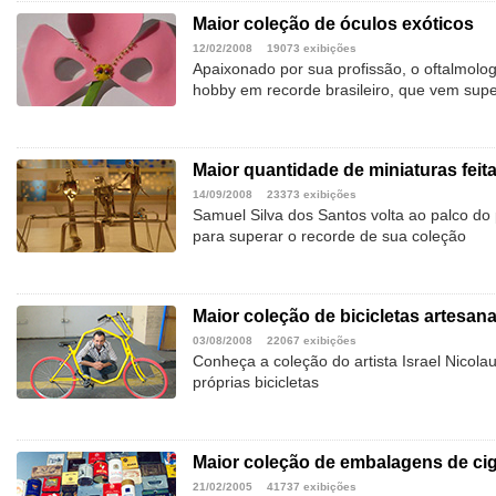
Maior coleção de óculos exóticos
12/02/2008
19073 exibições
Apaixonado por sua profissão, o oftalmolo
hobby em recorde brasileiro, que vem sup
Maior quantidade de miniaturas feit
14/09/2008
23373 exibições
Samuel Silva dos Santos volta ao palco do
para superar o recorde de sua coleção
Maior coleção de bicicletas artesana
03/08/2008
22067 exibições
Conheça a coleção do artista Israel Nicola
próprias bicicletas
Maior coleção de embalagens de ci
21/02/2005
41737 exibições