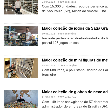
24/04/2023
6399 exibições
Com 15.300 unidades, recorde pertence ao
de São Paulo (SP), Milton do Amaral Filho
Maior coleção de jogos da Saga Gra
10/08/2022
5098 exibições
Recorde pertence ao diretor-fundador do R
possui 125 jogos únicos
Maior coleção de mini figuras de me
18/07/2022
11643 exibições
Com 688 itens, o paulistano Ricardo de La
brasileiro
Maior coleção de globos de neve ad
21/01/2022
7707 exibições
Com 149 itens snowglobes de 57 diferentes
administrador de empresa de Brasília (DF)