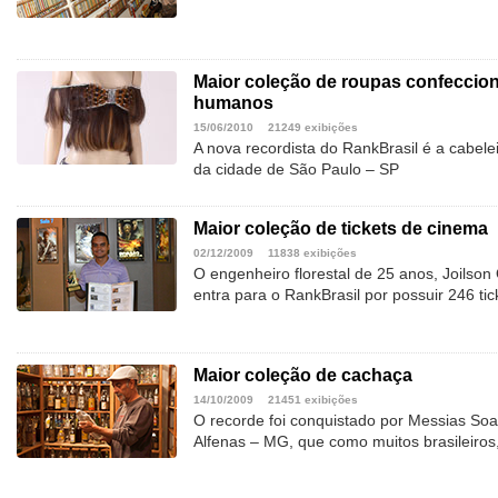
Maior coleção de roupas confeccio
humanos
15/06/2010
21249 exibições
A nova recordista do RankBrasil é a cabeleir
da cidade de São Paulo – SP
Maior coleção de tickets de cinema
02/12/2009
11838 exibições
O engenheiro florestal de 25 anos, Joilson
entra para o RankBrasil por possuir 246 ti
Maior coleção de cachaça
14/10/2009
21451 exibições
O recorde foi conquistado por Messias Soa
Alfenas – MG, que como muitos brasileiro