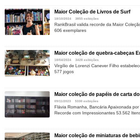
Maior Coleção de Livros de Surf
18/10/2024
3855 exibições
RankBrasil valida recorde da Maior Coleção
606 exemplares
Maior coleção de quebra-cabeças 
18/04/2024
3428 exibições
Virgílio de Lorenzi Canever Filho estabele
577 jogos
Maior coleção de papéis de carta do
09/11/2023
5330 exibições
Flávia Romanha, Bancária Apaixonada por 
Recorde com Impressionantes 53.562 Itens
Maior coleção de miniaturas de beb