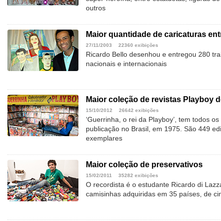
outros
Maior quantidade de caricaturas en
27/11/2003
22360 exibições
Ricardo Bello desenhou e entregou 280 tr
nacionais e internacionais
Maior coleção de revistas Playboy d
15/10/2012
26642 exibições
‘Guerrinha, o rei da Playboy’, tem todos o
publicação no Brasil, em 1975. São 449 edi
exemplares
Maior coleção de preservativos
15/02/2011
35282 exibições
O recordista é o estudante Ricardo di Lazz
camisinhas adquiridas em 35 países, de ci