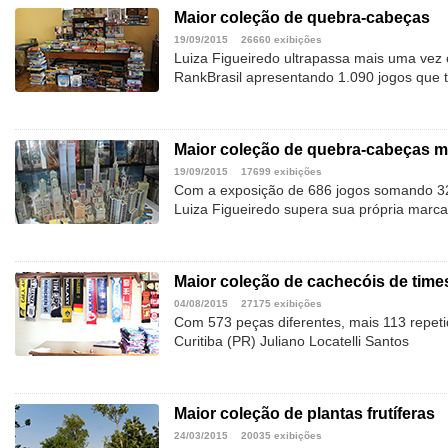
Maior coleção de quebra-cabeças
19/09/2015
26660 exibições
Luiza Figueiredo ultrapassa mais uma vez o
RankBrasil apresentando 1.090 jogos que 
Maior coleção de quebra-cabeças 
19/09/2015
17699 exibições
Com a exposição de 686 jogos somando 32
Luiza Figueiredo supera sua própria marca
Maior coleção de cachecóis de times
04/08/2015
27175 exibições
Com 573 peças diferentes, mais 113 repet
Curitiba (PR) Juliano Locatelli Santos
Maior coleção de plantas frutíferas
24/03/2015
20035 exibições