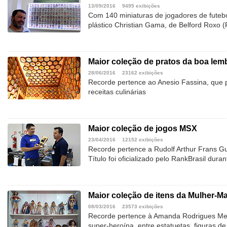
13/09/2016
9495 exibições
Com 140 miniaturas de jogadores de futebol
plástico Christian Gama, de Belford Roxo (
Maior coleção de pratos da boa lem
28/06/2016
23162 exibições
Recorde pertence ao Anesio Fassina, que p
receitas culinárias
Maior coleção de jogos MSX
23/04/2016
12152 exibições
Recorde pertence a Rudolf Arthur Frans Gut
Título foi oficializado pelo RankBrasil dura
Maior coleção de itens da Mulher-Ma
08/03/2016
23573 exibições
Recorde pertence à Amanda Rodrigues Mell
super-heroína, entre estatuetas, figuras d