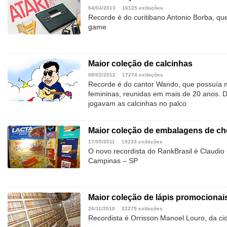
04/04/2013
16125 exibições
Recorde é do curitibano Antonio Borba, qu
game
Maior coleção de calcinhas
08/02/2012
17274 exibições
Recorde é do cantor Wando, que possuía m
femininas, reunidas em mais de 20 anos. 
jogavam as calcinhas no palco
Maior coleção de embalagens de ch
17/05/2011
19233 exibições
O novo recordista do RankBrasil é Claudio F
Campinas – SP
Maior coleção de lápis promocionai
26/11/2010
22275 exibições
Recordista é Orrisson Manoel Louro, da c