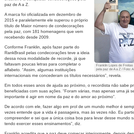
paz de A a Z.
A marca foi oficializada em dezembro de
2015 e paralelamente ele superou o próprio
título de Maior número de condecorações
pela paz, com 181 homenagens que vem
recebendo desde 2009.
Conforme Franklin, após fazer parte do
RankBrasil pelas condecorações teve a ideia
dessa nova modalidade de recorde, já que
faltavam poucas letras para completar o
Franklin Lopes de Freita
alfabeto. “Assim, algumas instituições
pela paz de A a Z / Foto: 
internacionais me concederam os títulos necessários”, revela.
Em todos esses anos de ajuda ao próximo, o recordista não sabe p
beneficiadas com suas ações. “Foram várias, mas apenas uma já se
importante é agir em nome da paz e do amor ao próximo”.
De acordo com ele, fazer algo em prol de um mundo melhor é semp
vezes entende que a vida é passageira, mas às vezes não. Eu parti
compreender e sei que a única coisa boa para levar desse mundo são
tendo exercer esses ensinamentos”, diz.
Franklin acredita que a paz deve começar interiormente, depois de