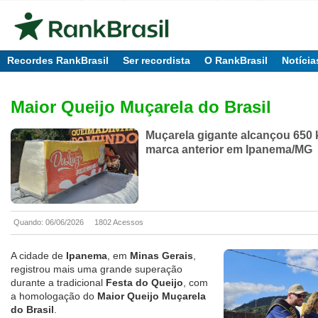
Recordes RankBrasil
Ser recordista
O RankBrasil
Notícia
Maior Queijo Muçarela do Brasil
Muçarela gigante alcançou 650 
marca anterior em Ipanema/MG
Quando: 06/06/2026
1802 Acessos
A cidade de
Ipanema
, em
Minas Gerais
,
registrou mais uma grande superação
durante a tradicional
Festa do Queijo
, com
a homologação do
Maior Queijo Muçarela
do Brasil
.