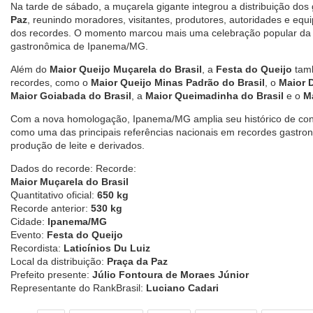
Na tarde de sábado, a muçarela gigante integrou a distribuição do
Paz
, reunindo moradores, visitantes, produtores, autoridades e equ
dos recordes. O momento marcou mais uma celebração popular da cu
gastronômica de Ipanema/MG.
Além do
Maior Queijo Muçarela do Brasil
, a
Festa do Queijo
tamb
recordes, como o
Maior Queijo Minas Padrão do Brasil
, o
Maior D
Maior Goiabada do Brasil
, a
Maior Queimadinha do Brasil
e o
Ma
Com a nova homologação, Ipanema/MG amplia seu histórico de conq
como uma das principais referências nacionais em recordes gastron
produção de leite e derivados.
Dados do recorde: Recorde:
Maior Muçarela do Brasil
Quantitativo oficial:
650 kg
Recorde anterior:
530 kg
Cidade:
Ipanema/MG
Evento:
Festa do Queijo
Recordista:
Laticínios Du Luiz
Local da distribuição:
Praça da Paz
Prefeito presente:
Júlio Fontoura de Moraes Júnior
Representante do RankBrasil:
Luciano Cadari