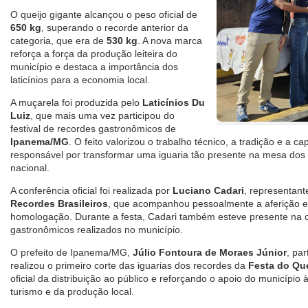
O queijo gigante alcançou o peso oficial de
650 kg
, superando o recorde anterior da
categoria, que era de
530 kg
. A nova marca
reforça a força da produção leiteira do
município e destaca a importância dos
laticínios para a economia local.
A muçarela foi produzida pelo
Laticínios Du
Luiz
, que mais uma vez participou do
festival de recordes gastronômicos de
Ipanema/MG
. O feito valorizou o trabalho técnico, a tradição e a 
responsável por transformar uma iguaria tão presente na mesa dos 
nacional.
A conferência oficial foi realizada por
Luciano Cadari
, representan
Recordes Brasileiros
, que acompanhou pessoalmente a aferição e v
homologação. Durante a festa, Cadari também esteve presente na 
gastronômicos realizados no município.
O prefeito de Ipanema/MG,
Júlio Fontoura de Moraes Júnior
, pa
realizou o primeiro corte das iguarias dos recordes da
Festa do Qu
oficial da distribuição ao público e reforçando o apoio do município
turismo e da produção local.