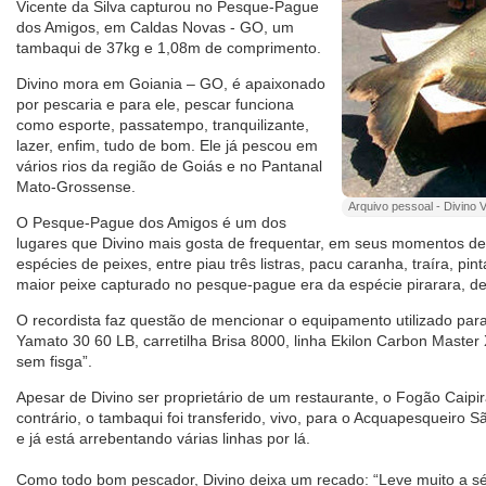
Vicente da Silva capturou no Pesque-Pague
dos Amigos, em Caldas Novas - GO, um
tambaqui de 37kg e 1,08m de comprimento.
Divino mora em Goiania – GO, é apaixonado
por pescaria e para ele, pescar funciona
como esporte, passatempo, tranquilizante,
lazer, enfim, tudo de bom. Ele já pescou em
vários rios da região de Goiás e no Pantanal
Mato-Grossense.
Arquivo pessoal - Divino V
O Pesque-Pague dos Amigos é um dos
lugares que Divino mais gosta de frequentar, em seus momentos de 
espécies de peixes, entre piau três listras, pacu caranha, traíra, pin
maior peixe capturado no pesque-pague era da espécie pirarara, d
O recordista faz questão de mencionar o equipamento utilizado para 
Yamato 30 60 LB, carretilha Brisa 8000, linha Ekilon Carbon Maste
sem fisga”.
Apesar de Divino ser proprietário de um restaurante, o Fogão Caipir
contrário, o tambaqui foi transferido, vivo, para o Acquapesqueiro
e já está arrebentando várias linhas por lá.
Como todo bom pescador, Divino deixa um recado: “Leve muito a sér