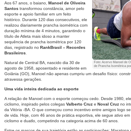
Aos 67 anos, o baiano,
Manoel de Oliveira
Santos
transformou constância, amor pelo
esporte e apoio familiar em um feito
histórico. Durante 120 dias consecutivos, ele
realizou diariamente prancha isométrica com
duração mínima de 4 minutos, garantindo o
título de Atleta mais idoso a manter
sequência de prancha isométrica por 120
dias, registrado no
RankBrasil – Recordes
Brasileiros
.
Natural de Central BA, nascido dia 30 de
Foto: Acervo Manoel de Ol
de Prancha Isométrica por
agosto de 1958, aposentado e residente em
Goiânia (GO), Manoel não apenas cumpriu um desafio físico: constr
atravessa gerações.
Uma vida inteira dedicada ao esporte
A relação de Manoel com o esporte começou cedo. Desde 1980, ele 
ciclismo, inspirado pelos colegas
Valberto Cruz
e
Noval Cruz
no int
da Vitória -BA. O que começou como incentivo entre amigos logo se
de vida. Hoje, com 46 anos de prática esportiva, ele segue ativo em
ciclismo e duatlo, competindo na categoria acima de 60 anos.
Entre os marcos de sua trajetória estão as participações: Maratona