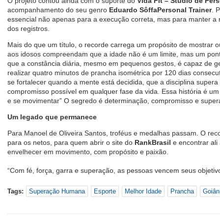
O projeto contou ainda com o suporte do
Vida Fit – Studio de Per
acompanhamento do seu genro
Eduardo Sôffa
Personal Trainer
. 
essencial não apenas para a execução correta, mas para manter a 
dos registros.
Mais do que um título, o recorde carrega um propósito de mostrar 
aos idosos compreendam que a idade não é um limite, mas um pon
que a constância diária, mesmo em pequenos gestos, é capaz de ge
realizar quatro minutos de prancha isométrica por 120 dias consec
se fortalecer quando a mente está decidida, que a disciplina super
compromisso possível em qualquer fase da vida. Essa história é um co
e se movimentar” O segredo é determinação, compromisso e supera
Um legado que permanece
Para Manoel de Oliveira Santos, troféus e medalhas passam. O record
para os netos, para quem abrir o site do
RankBrasil
e encontrar ali
envelhecer em movimento, com propósito e paixão.
“Com fé, força, garra e superação, as pessoas vencem seus objetivo
Tags:
Superação Humana
Esporte
Melhor Idade
Prancha
Goiân