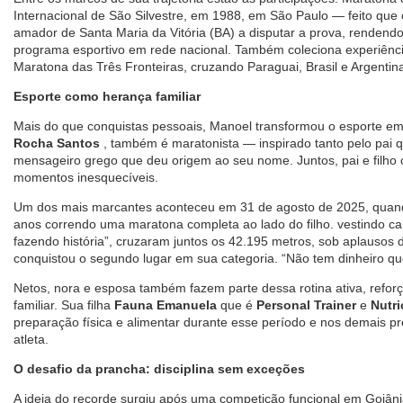
Internacional de São Silvestre, em 1988, em São Paulo — feito que o
amador de Santa Maria da Vitória (BA) a disputar a prova, rendendo 
programa esportivo em rede nacional. Também coleciona experiênci
Maratona das Três Fronteiras, cruzando Paraguai, Brasil e Argentin
Esporte como herança familiar
Mais do que conquistas pessoais, Manoel transformou o esporte em e
Rocha Santos
, também é maratonista — inspirado tanto pelo pai q
mensageiro grego que deu origem ao seu nome. Juntos, pai e filho 
momentos inesquecíveis.
Um dos mais marcantes aconteceu em 31 de agosto de 2025, qua
anos correndo uma maratona completa ao lado do filho. vestindo cam
fazendo história”, cruzaram juntos os 42.195 metros, sob aplausos 
conquistou o segundo lugar em sua categoria. “Não tem dinheiro qu
Netos, nora e esposa também fazem parte dessa rotina ativa, refor
familiar. Sua filha
Fauna Emanuela
que é
Personal Trainer
e
Nutri
preparação física e alimentar durante esse período e nos demais 
atleta.
O desafio da prancha: disciplina sem exceções
A ideia do recorde surgiu após uma competição funcional em Goiân