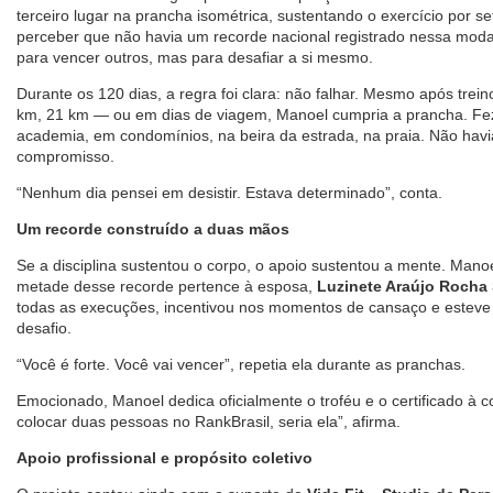
terceiro lugar na prancha isométrica, sustentando o exercício por s
perceber que não havia um recorde nacional registrado nessa modal
para vencer outros, mas para desafiar a si mesmo.
Durante os 120 dias, a regra foi clara: não falhar. Mesmo após trei
km, 21 km — ou em dias de viagem, Manoel cumpria a prancha. Fez
academia, em condomínios, na beira da estrada, na praia. Não havia
compromisso.
“Nenhum dia pensei em desistir. Estava determinado”, conta.
Um recorde construído a duas mãos
Se a disciplina sustentou o corpo, o apoio sustentou a mente. Mano
metade desse recorde pertence à esposa,
Luzinete Araújo Rocha
todas as execuções, incentivou nos momentos de cansaço e esteve
desafio.
“Você é forte. Você vai vencer”, repetia ela durante as pranchas.
Emocionado, Manoel dedica oficialmente o troféu e o certificado à 
colocar duas pessoas no RankBrasil, seria ela”, afirma.
Apoio profissional e propósito coletivo