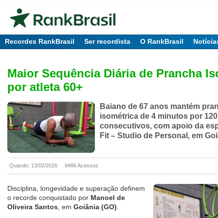
Recordes RankBrasil
Ser recordista
O RankBrasil
Notícia
Maior Sequência Diária de Prancha Is
por atleta 60+
Baiano de 67 anos mantém pra
isométrica de 4 minutos por 120
consecutivos, com apoio da es
Fit – Studio de Personal, em Go
Quando: 13/02/2026
8486 Acessos
Disciplina, longevidade e superação definem
o recorde conquistado por
Manoel de
Oliveira Santos
, em
Goiânia (GO)
.