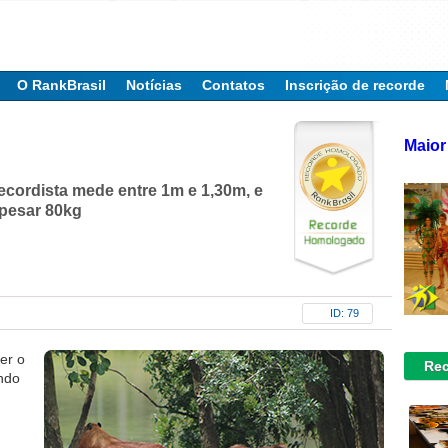
O RankBrasil
Notícias
Contatos
Inscrição de recorde
Maior
l
ecordista mede entre 1m e 1,30m, e
pesar 80kg
ID: 79
er o
Rec
ndo