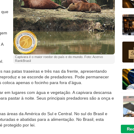
, que
agem
o
 A
Capivara é o maior roedor do país e do mundo. Foto: Acervo
l.
RankBrasil
 nas patas traseiras e três nas da frente, apresentando
 reproduz e se esconde de predadores. Pode permanecer
 coloca apenas o focinho para fora d’água.
icar em lugares com água e vegetação. A capivara descansa
ara pastar à noite. Seus principais predadores são a onça e
s áreas da América do Sul e Central. No sul do Brasil e
pturadas e abatidas para a alimentação. No Brasil, esta
é protegido por lei.
Rec