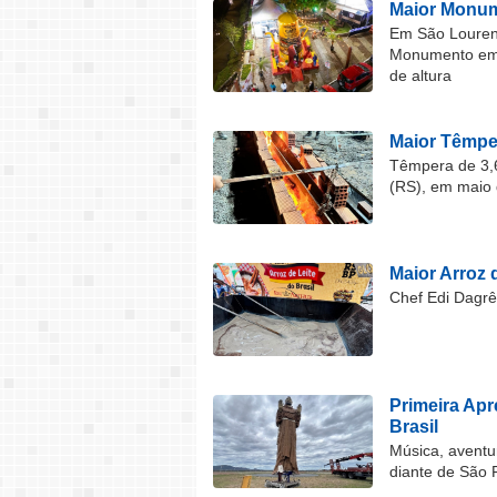
Maior Monum
Em São Lourenç
Monumento em F
de altura
Maior Têmper
Têmpera de 3,6
(RS), em maio 
Maior Arroz d
Chef Edi Dagrê 
Primeira Ap
Brasil
Música, aventu
diante de São 