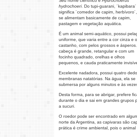
Seu nome científico é
Hydrochoerus
hydrochoeri
. Do tupi-guarani, ´kapibara´
significa ´comedor de capim, herbívoro´
se alimentam basicamente de capim,
pastagem e vegetação aquática.
É um animal semi-aquático, possui pel
uniforme, que varia entre a cor cinza e 
castanho, com pelos grossos e ásperos.
cabeça é grande, retangular e com um
focinho quadrado, orelhas e olhos
pequenos, e cauda praticamente invisíve
Excelente nadadora, possui quatro dedos
membranas natatórias. Na água, ela se
submersa por alguns minutos e às vezes
Desta forma, para se abrigar, prefere f
durante o dia e sai em grandes grupos p
a sucuri.
O roedor pode ser encontrado em alguma
norte da Argentina, as capivaras são ca
prática é crime ambiental, pois o animal 