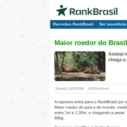
Recordes RankBrasil
Ser recordista
Maior roedor do Brasi
Animal r
chega a 
Quando: 12/03/2008
29633 Acessos
A capivara entra para o RankBrasil por s
Maior roedor do país e do mundo, medi
entre 1m e 1,30m, e chegando a pesar
80kg.