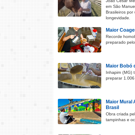
João César Mel
em São Manuel 
Brasileiros por
longevidade.
Maior Coage
Recorde homolo
preparado pel
Maior Bobó 
Inhapim (MG) t
preparar 1.006
Maior Mural 
Brasil
Obra criada pel
tampinhas e o