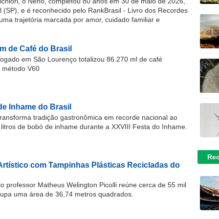
chiori, o Neno, completou 80 anos em 30 de maio de 2026,
(SP), e é reconhecido pelo RankBrasil - Livro dos Recordes
 uma trajetória marcada por amor, cuidado familiar e
m de Café do Brasil
gado em São Lourenço totalizou 86.270 ml de café
o método V60
de Inhame do Brasil
ransforma tradição gastronômica em recorde nacional ao
 litros de bobó de inhame durante a XXVIII Festa do Inhame.
Rec
Artístico com Tampinhas Plásticas Recicladas do
o professor Matheus Welington Picolli reúne cerca de 55 mil
cupa uma área de 36,74 metros quadrados.