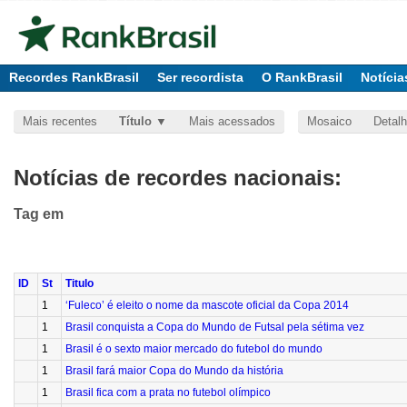
Recordes RankBrasil
Ser recordista
O RankBrasil
Notícia
Mais recentes
Título
Mais acessados
Mosaico
Detal
Notícias de recordes nacionais:
Tag
em
ID
St
Titulo
1
‘Fuleco’ é eleito o nome da mascote oficial da Copa 2014
1
Brasil conquista a Copa do Mundo de Futsal pela sétima vez
1
Brasil é o sexto maior mercado do futebol do mundo
1
Brasil fará maior Copa do Mundo da história
1
Brasil fica com a prata no futebol olímpico