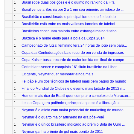
1
Brasil sobe duas posições e é o quinto no ranking da Fifa
1
Brasil vence a Bósnia por 2 a 1 em seu primeiro amistoso de ...
1
Brasileirão é considerado o principal torneio de futebol do ...
1
Brasileirão está entre os mais valiosos torneios de futebol ...
1
Brasileiros continuam maioria entre estrangeiros no futebol ...
1
Brazuca é o nome eleito para a bola da Copa 2014
1
Campeonato de futsal feminino terá 24 horas de jogo sem para...
1
Copa das Confederações bate recorde em venda de ingressos
1
Copa Kaiser busca recorde de maior torcida em final de campe...
1
Corinthians vence e conquista 16° título brasileiro na Liber...
1
Exigente, Neymar quer melhorar ainda mais
1
Felipão é um dos técnicos de futebol mais bem pagos do mundo
1
Final do Mundial de Clubes é o evento mais tuitado de 2012 n...
1
Homem mais rico do Brasil quer comprar o complexo do Maracan...
1
Lei da Copa gera polêmica, principal aspecto é a liberação d...
1
Neymar é o atleta com maior potencial de marketing do mundo
1
Neymar é o quarto maior artilheiro na era pós-Pelé
1
Neymar é o único brasileiro indicado ao prêmio Bola de Ouro ...
1
Neymar ganha prêmio de gol mais bonito de 2011